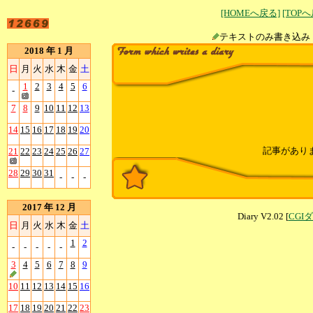
[HOMEへ戻る]
[TOP
テキストのみ書
2018 年 1 月
日
月
火
水
木
金
土
1
2
3
4
5
6
-
7
8
9
10
11
12
13
14
15
16
17
18
19
20
記事があり
21
22
23
24
25
26
27
28
29
30
31
-
-
-
2017 年 12 月
Diary V2.02 [
CGI
日
月
火
水
木
金
土
1
2
-
-
-
-
-
3
4
5
6
7
8
9
10
11
12
13
14
15
16
17
18
19
20
21
22
23