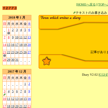
[HOMEへ戻る]
[TOP
テキストのみ書
2018 年 1 月
日
月
火
水
木
金
土
1
2
3
4
5
6
-
7
8
9
10
11
12
13
14
15
16
17
18
19
20
記事があり
21
22
23
24
25
26
27
28
29
30
31
-
-
-
2017 年 12 月
Diary V2.02 [
CGI
日
月
火
水
木
金
土
1
2
-
-
-
-
-
3
4
5
6
7
8
9
10
11
12
13
14
15
16
17
18
19
20
21
22
23