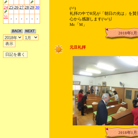
24
25
26
27
28
29
30
(^^)
礼拝の中でH兄が「朝日の光は」を賛
31
-
-
-
-
-
-
心から感謝します(^o^)丿
Mr.「M」
2018年1月
元旦礼拝
2018年1月