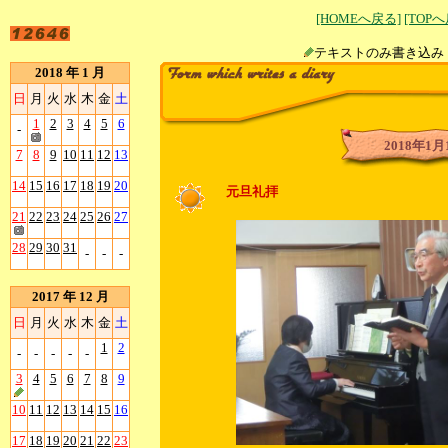
[HOMEへ戻る]
[TOP
テキストのみ書
2018 年 1 月
日
月
火
水
木
金
土
1
2
3
4
5
6
-
2018年1月
7
8
9
10
11
12
13
14
15
16
17
18
19
20
元旦礼拝
21
22
23
24
25
26
27
28
29
30
31
-
-
-
2017 年 12 月
日
月
火
水
木
金
土
1
2
-
-
-
-
-
3
4
5
6
7
8
9
10
11
12
13
14
15
16
17
18
19
20
21
22
23