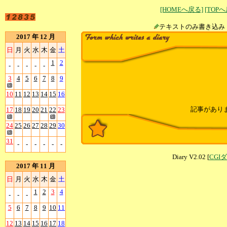
[HOMEへ戻る]
[TOP
テキストのみ書
2017 年 12 月
日
月
火
水
木
金
土
1
2
-
-
-
-
-
3
4
5
6
7
8
9
10
11
12
13
14
15
16
記事があり
17
18
19
20
21
22
23
24
25
26
27
28
29
30
31
-
-
-
-
-
-
Diary V2.02 [
CGI
2017 年 11 月
日
月
火
水
木
金
土
1
2
3
4
-
-
-
5
6
7
8
9
10
11
12
13
14
15
16
17
18