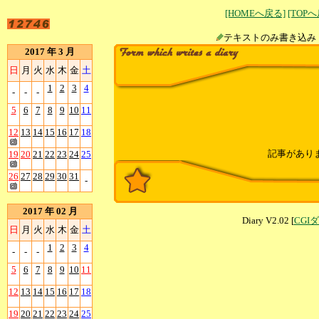
[HOMEへ戻る]
[TOP
テキストのみ書
2017 年 3 月
日
月
火
水
木
金
土
1
2
3
4
-
-
-
5
6
7
8
9
10
11
12
13
14
15
16
17
18
記事があり
19
20
21
22
23
24
25
26
27
28
29
30
31
-
2017 年 02 月
Diary V2.02 [
CGI
日
月
火
水
木
金
土
1
2
3
4
-
-
-
5
6
7
8
9
10
11
12
13
14
15
16
17
18
19
20
21
22
23
24
25