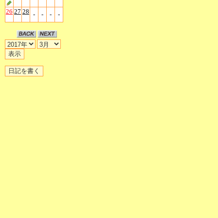
26
27
28
-
-
-
-