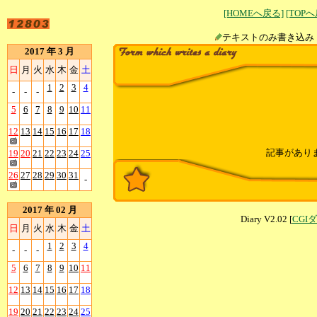
[HOMEへ戻る]
[TOP
テキストのみ書
2017 年 3 月
日
月
火
水
木
金
土
1
2
3
4
-
-
-
5
6
7
8
9
10
11
12
13
14
15
16
17
18
記事があり
19
20
21
22
23
24
25
26
27
28
29
30
31
-
2017 年 02 月
Diary V2.02 [
CGI
日
月
火
水
木
金
土
1
2
3
4
-
-
-
5
6
7
8
9
10
11
12
13
14
15
16
17
18
19
20
21
22
23
24
25