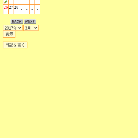
26
27
28
-
-
-
-