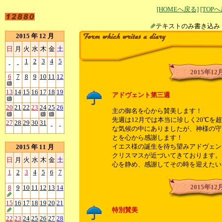
[HOMEへ戻る]
[TOP
テキストのみ書
2015 年 12 月
日
月
火
水
木
金
土
1
2
3
4
5
-
-
2015年12
6
7
8
9
10
11
12
13
14
15
16
17
18
19
アドヴェント第三週
20
21
22
23
24
25
26
主の御名を心から賛美します！
先週は12月では本当に珍しく20℃を
27
28
29
30
31
-
-
な気候の中にありましたが、神様の守
とを心から感謝します！
イエス様の誕生を待ち望みアドヴェン
2015 年 11 月
クリスマスが近づいてきております。
日
月
火
水
木
金
土
心を静め、感謝してその時を迎えたい
1
2
3
4
5
6
7
Mr.「
2015年12
8
9
10
11
12
13
14
15
16
17
18
19
20
21
特別賛美
22
23
24
25
26
27
28