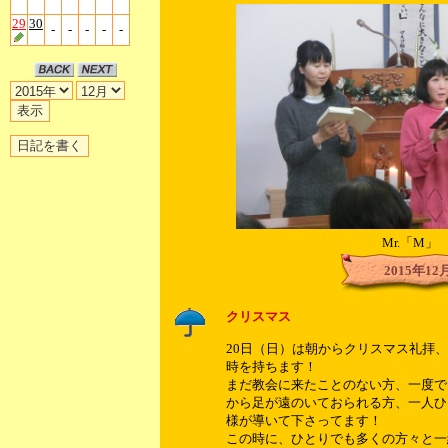
29
30
-
-
-
-
-
Mr.「M」
2015年12
クリスマス
20日（日）は朝からクリスマス礼拝
時を持ちます！
まだ教会に来たことのない方、一度で
から足が遠のいておられる方、一人ひ
様が導いて下さってます！
この時に、ひとりでも多くの方々と一