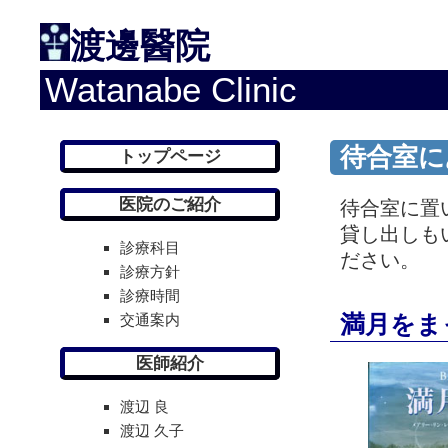
渡邊醫院
Watanabe Clinic
待合室に
トップページ
医院のご紹介
待合室に置
貸し出しも
診療科目
ださい。
診療方針
診療時間
交通案内
満月をま
医師紹介
渡辺 良
渡辺 久子