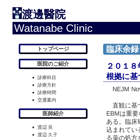
渡邊醫院
Watanabe Clinic
臨床余録
トップページ
医院のご紹介
２０１８
根拠に基
診療科目
診療方針
NEJM Nov 
診療時間
交通案内
直観に基づく医
EBMは重
医師紹介
ある。臨床
渡辺 良
込まれてい
渡辺 久子
る薬の処方