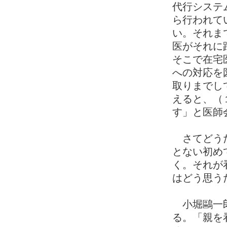
代行システ
ら行われて
い。それま
医がそれに
そこで在宅
への対応を
取りまでし
えると、（
す」と医師
さてどうだ
とない初め
く。それが
はどう思う
小堀鷗一郎
る。「親を