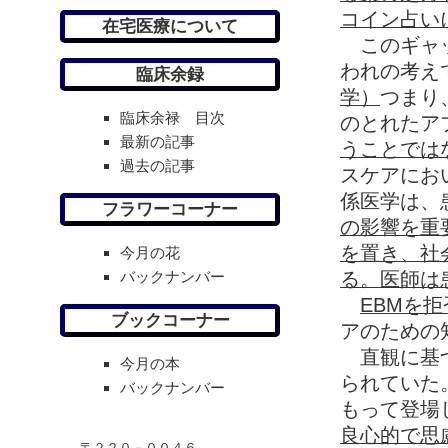
コイン占い
在宅医療について
このギャッ
われの考え
臨床余録
学）
つまり
臨床余禄 目次
のとれたア
最新の記事
うことではな
過去の記事
スケアにお
係医学は、
フラワーコーナー
の影響を重
を置き、社
今月の花
バックナンバー
る。医師は
EBMを
ブックコーナー
アのための
直観に基づ
今月の本
られていた
バックナンバー
もって登場
良心的で思
〒２２０－００４６