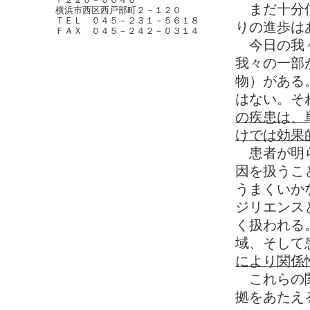
まだ十分信
横浜市西区西戸部町２－１２０
ＴＥＬ ０４５－２３１－５６１８
りの進歩は
ＦＡＸ ０４５－２４２－０３１４
今日の我々
我々の一部
物）がある
はない。そ
の疾患は、
けでは効果
患者が明ら
因を扱うこ
うまくいか
ジリエンス
く扱われる
域、そして
により関係
これらの関
拠をあたえ