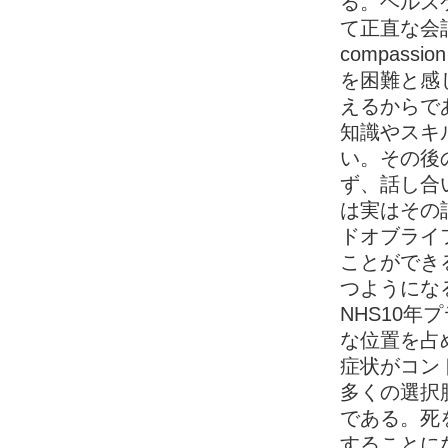
る。ヘルス
て正直な会
compass
を困難と感
えるからで
知識やスキ
い。その後
ず、話し合
は実はその
ドオブライ
ことができ
つようにな
NHS10年プ
な位置を占め
症状がコン
多くの選択
である。死
することに