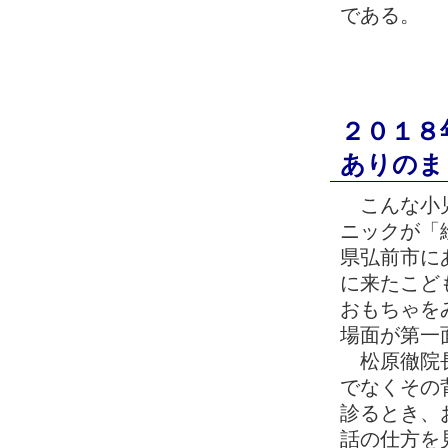
である。
２０１８
ありのま
こんな小児
ニックが「
県弘前市に
に来たこど
おもちゃを
場面が第一
松原徹院長
でなくその
診るとき、
話の仕方を