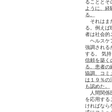
ることとそ
ように、経
る。
それはまた
る。例えばBos
者は社会的
ヘルスケアの
強調される
する。 気
信頼を築く
る。患者の
協調、コミ
は１９％の
も認めた。
人間関係医
を応用する
ければなら