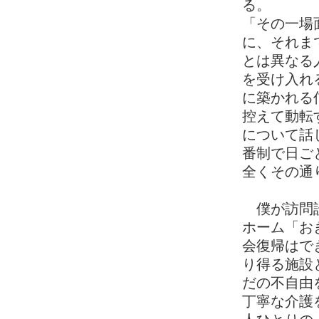
る。
「その一場
に、それま
とは異なる
を受け入れ
に築かれる
控えて動転
について話
番制で日ご
全くその通
僕が訪問診
ホーム「お
会復帰はで
り得る施設
だの不自由
丁寧な介護