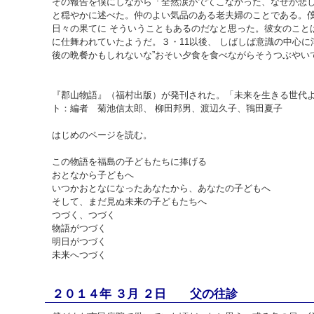
その報告を僕にしながら「全然涙がでてこなかった、なぜか悲し
と穏やかに述べた。仲のよい気品のある老夫婦のことである。僕
日々の果てに そういうこともあるのだなと思った。彼女のこと
に仕舞われていたようだ。３・11以後、 しばしば意識の中心に
後の晩餐かもしれないな”おそい夕食を食べながらそうつぶやい
『郡山物語』（福村出版）が発刊された。「未来を生きる世代
ト：編者 菊池信太郎、 柳田邦男、渡辺久子、鴇田夏子
はじめのページを読む。
この物語を福島の子どもたちに捧げる
おとなから子どもへ
いつかおとなになったあなたから、あなたの子どもへ
そして、まだ見ぬ未来の子どもたちへ
つづく、つづく
物語がつづく
明日がつづく
未来へつづく
２０１４年 ３月 ２日 父の往診