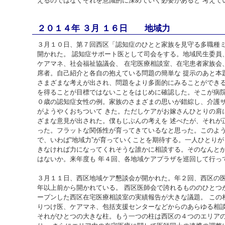
えるのではなくそれを意識的に深めていく必要があると 考えて
２０１４年 ３月 １６日 地域力
３月１０日、第７回西区「認知症のひとと家族を見守る多職種
開かれた。 認知症サポート医として司会をする。地域民生委員
ケアマネ、社会福祉協議会、 在宅医療相談室、在宅患者家族会
席者。自己紹介と各自の抱えている問題の簡単な 提示のあと本
さまざまな考えが出され、問題をより多面的にみることができる
を得ることが目標ではないことをはじめに確認した。そこが病院
０歳の認知症女性の例。家族のさまざまの思いが錯綜し、介護
がようやくおちついて きた。ただしケアがお嫁さんひとりの肩
ざまな意見が出された。僕もじぶんの考えを 述べたが、それが
った。フラットな関係性が育ってきているなと思った。このよう
で、いわば“地域力”が育っていくことを期待する。一人ひとりが
きなければ力になってくれそうな誰かに相談する。そのなんと
はないか。来年度も 年４回、各地域ケアプラザを巡回して行っ
３月１１日、西区地域ケア懇談会が開かれた。年２回、西区の
年以上前から開かれている。 西区医師会で誇れるもののひとつ
ープンした西区在宅医療相談室の実績報告が大きな議題。 この
りつけ医、ケアマネ、包括支援センターなどからのあらゆる相談
それがひとつの大きな柱。もう一つの柱は西区の４つのエリア