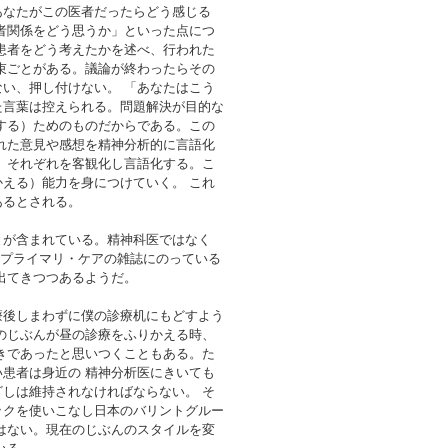
あなたがこの医者だったらどう感じる
者関係をどう思うか」といった点につ
患者をどう考えたかを述べ、行われた
束ごとがある。議論が終わったらその
い、押し付けない。 「あなたはこう
た言葉は控えられる。問題解決が目的な
する）ためのものだからである。この
れた意見や感想を精神分析的に言語化
 それぞれを客観化し言語化する。こ
える）能力を身につけていく。 これ
あるとされる。
とが含まれている。精神科医ではなく
くプライマリ・ケアの雑誌にのっている
出てきつつあるようだ。
療後しまわずに僕の診療机にもどすよう
のじぶんが昼の診療をふりかえる時、
きであったと思いつくこともある。た
患者は身近の 精神分析医にきいても
しは維持されなければならない。 そ
ックを使いこなし日本のバリントグルー
はない。現在のじぶんのスタイルを変