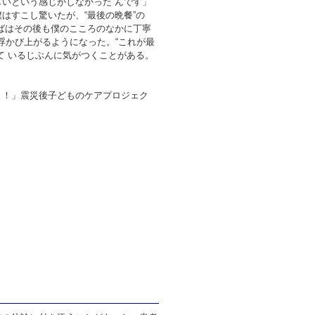
いという感じがしなかった んです」
はすこし驚いたが、“最後の晩餐”の
ばはその後も僕のこころのなかに丁寧
浮かび上がるようになった。“これが最
て いるじぶんに気がつくことがある。
よ！」震災後子どものケアプロジェク