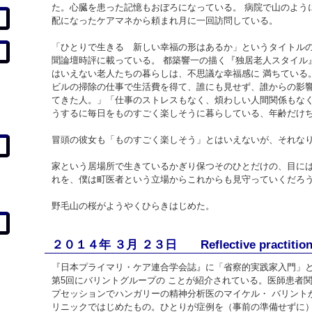
た。心臓を患った記憶もおぼろになっている。 病院で山のよう
配になったケアマネから頼まれ月に一回訪問している。
「ひとりで生きる 新しい幸福の形はあるか」というタイトルの
聞論壇時評に載っている。 都築響一の描く『独居老人スタイル
はいえない老人たちの暮らしは、不思議な幸福感に 満ちている
ビルの掃除の仕事で生活費を得て、誰にも見せず、誰からの影響
てきた人。」「仕事のストレスもなく、煩わしい人間関係もなく
うするに毎日をものすごく楽しそうに暮らしている、年齢だけ
冒頭の彼女も「ものすごく楽しそう」とはいえないが、それな
家という居場所で生きているかぎり保つそのひとだけの、目には
れを、僕は町医者という立場からこれからも見守っていくだろ
野毛山の桜がようやくひらきはじめた。
２０１４年 ３月 ２３日 Reflective practition
『日本プライマリ・ケア連合学会誌』に「省察的実践家入門」
第5回にバリントグループの ことが紹介されている。医師患者
プセッションでハンガリーの精神分析医のマイケル・ バリント
リニックではじめたもの。ひとりが症例を（事前の準備せずに）