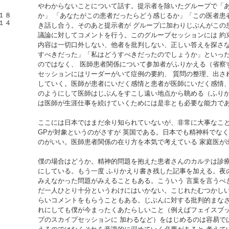
やわからないことについて話す。提示者を除いたグループで「
１８
か」 「あなたがこの患者だったらどう感じるか」「この医者患
１４
き話し合う。そのあと提示者が グループに加わりじぶんがこの
議論に対してコメントを行う。このグループセッションには 約
内容は一切口外しない、他者を批判しない、正しい答えを探さな
すべきだった」「私はどうすべきだったのでしょうか」といっ
のではなく、 医師患者関係について参加者がふりかえる（省察
セッションにはリーダーがいて症例の要約、 質問の整理、出さ
していく。医師が患者にいだく感情と患者が医師にいだく感情、
のようにして医師はじぶんをすこし遠い地点から眺める（ふりか
は医師が生涯仕事を続けていくためには是非とも必要な能力で
ここには日本ではまだ余り知られていないが、非常に大事なこ
GPが対象というのがさすが 英国である。日本でも精神科でな
のがいい。医師患者関係の在り方を本気で考えている 家庭医が
僕の場合はどうか。精神的問題を抱えた患者さんのカルテは診
にしている。もう一度 ふりかえり書き残した記事を加える。夜
みえなかった問題がみえることもある。こういう 言葉を言うべ
だ一人ひとり十分というわけにはいかない。こじれたむつかしい
らいコメントをもらうこともある。じぶんに対する批判的まなざ
れにしても僕が今まったくあたらしいこと（例えばフェイスブ
プのスカイプセッションに 加わるなど）をはじめるのは容易で