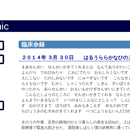
ic
臨床余録
２０１４年 ３月 ３０日 はるうららかなひの
まあせんせい せんせいがきてくれるとは なんてありがたい
よんだり てれびみたり にわにでたり おもしろくないです
えにこない たのしみないです にゅーすないです こんなせ
んともないです むかし しゃこうだんす しぎん すいぼくが
やったから あらせんせい おもいもかけずせんせいにきてい
こんなとしよりのところに せんせいがきてくれる なんとか
よんまでいきるなんて いつのまにこんなにとしとって しん
す おかげさまで ぼろぼろ みみもきこえず めもだめです
ちびょうきのむすめがきてくれます べつにようもないんだけ
きのうの午後、近所の路地のひとり暮らしの老女を訪ねた。上
筋梗塞で緊急入院させた。 退院後しばらく僕の診療所に通って