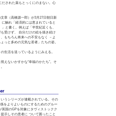
にだされた薬もとっくにのまない。心
文章（高橋源一郎）が3月27日朝日新
』に触れ「経済的には恵まれていると
。」と書く。例えば「半世紀近くも、
も受けず、 自分だけの絵を描き続け
、もちろん将来への不安もなく －よ
ちょっと多めの元気な若者」たちの姿。
りの生活を送っているようにみえる。
視えないかすかな“幸福のかたち”。そ
う。
er
というシリーズが連載されている。その
関係をよりよいものにするためのグルー
が英国のGPを対象にタヴィストックク
提示しその患者に ついて困ったこと