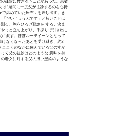
父の往診に付き添うことがあった。患者
女は2週間に一度父が往診するのを心待
かで温めていた座布団を差し出す。き
 「だいじょうぶです」と短いことば
測る。胸をひろげ聴診を する。決ま
てやっと立ち上がり、手探りで引き出し
父に渡す。ほぼルーテイーンとなって
歩けなくなったあとを受け継ぎ、約2
 こころのなかに住んでいる父のすが
って父の往診はどのような 意味を持
目の老女に対する父の淡い墨絵のような