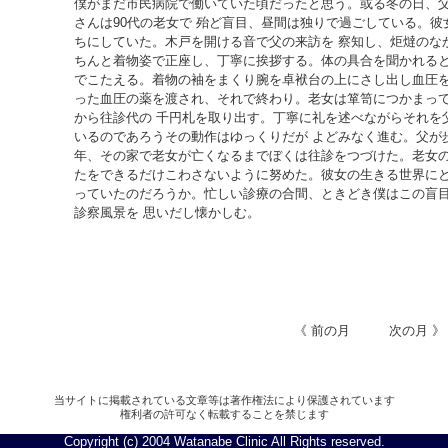
僕がまだ市民病院で働いていた頃だったと思う。或る冬の日、
さんは90代の老女で 殆ど盲目、昼間は独りで過ごしている。彼
ちにしていた。木戸を開ける音で父の来訪を 察知し、炬燵のな
ちんと着物姿で正座し、丁寧に挨拶する。体の具合を聞かれると
でこたえる。着物の袖をまくり腕を卓袱台の上にさし出し血圧を
った血圧の薬を渡され、それで終わり。老女は箪笥につかまっ
から往診代の 千円札を取り出す。丁寧に礼を述べながらそれを
いるのであろうその動作はゆっくりだが よどみなく進む。父が
年、その家で老女が亡くなるまでぼくは往診をつづけた。老女の
たをできるだけこわさないように努めた。彼女の生きる世界にと
っていたのだろうか。忙しい診療の合間、ときどき僕はこの盲
診察風景を 思いだし懐かしむ。
《 前の月
次の月 》
当サイトに掲載されている文章等は著作権法により保護されています
権利者の許可なく転載することを禁じます
Copyright (c) 2004 Watanabe Clinic All Rights reserved.