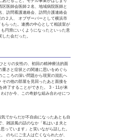
にあたること。モデル事業がはじまり
西区医師会医師２名、地域病院医師と
名、訪問看護連絡会、訪問介護連絡会
の２人、 オブザーバーとして横浜市
てもらった。連携の中心として相談室が
とも円滑にいくようになったといった意
実した会だった。
ひとりの女性の、初回の精神療法的面
の重さと症状との関連に思いをめぐら
のこころの深い問題から現実の混乱へ
 その他の部屋を見回ったあと面接を
終了することができた。 3・11が来
うわけか今、この奇妙な組み合わせにつ
病気でからだが不自由になったあとも自
で、雑談風の話のなか「私はいま夫と
と思っています」と笑いながら話した。
。 のちにご主人は亡くなられたが、