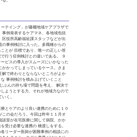
いる。
ミーテイング」が藤棚地域ケアプラザで
、事例発表するケアマネ、各地域包括
、区役所高齢福祉課スタッフなどが出
題の事例検討に入った。多職種からの
ことが 目標であり、唯一の正しい答
で行う症例検討との違いである。 ９
サービスの導入がスムーズにいかなった
にかかってしまっているケース。さま
正解で終わりとならないところがよか
な 事例検討を積み上げていくこと
じぶんの持ち場で問題を考え、 解決で
かしようとする力、それが地域力なので
ていく。
医療とケアのより良い連携のために１０
がこの会だろう。今回は昨年１１月オ
相談室が在宅医療に関して病院、かか
を受け必要な連携の 橋渡しをする。
の各リーダー医師が困難事例の相談にの