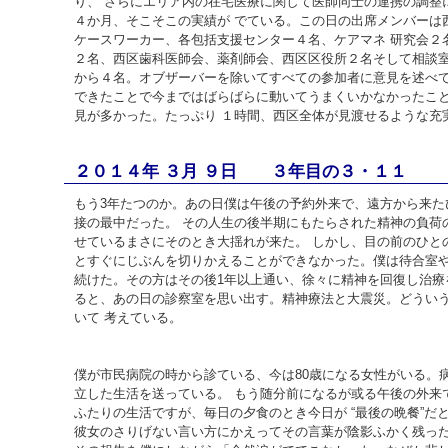
り、 さらにエリア内の在宅医療に関して医師同士の連携の調整
４か月、そこそこの実績が でている。この日の出席メンバーは
ケースワーカー、各包括支援センター４名、ケアマネ 研究会２
２名、西区歯科医師会、薬剤師会、西区区役所２名そして相談室
から４名。オブザーバーを除いてすべての参加者に意見を述べ
できたことで今まではばらばらに動いてうまくいかなかったこ
見が多かった。たっぷり １時間、西区全体が見渡せるような充
２０１４年 ３月 ９日 ３年目の３・１１
もう3年たつのか。あの日僕は午後の予約外来で、遠方から来た
接の最中だった。 その人生の後半期にもたらされた精神の負荷
せているまさにそのとき大揺れが来た。 しかし、目の前のひと
とすぐにじぶんを切りかえることができなかった。僕は待合室や
続けた。その方はその後1年以上通い、徐々に精神を回復し治療を
ると、あの日の診察室を思い出す。精神療法と大震災。どうい
いて 考えている。
僕が市民病院の時から診ている、今は80歳になる女性がいる。
立した生活を送っている。 もう随分前になるが或る午後の外来
ふたりの生活ですが、毎日の夕食のとき今日が “最後の晩餐”だ
彼女のさりげない言い方にかえってその言葉が陰影ふかく残った