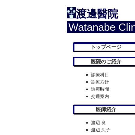
渡邊醫院
Watanabe Clin
トップページ
医院のご紹介
診療科目
診療方針
診療時間
交通案内
医師紹介
渡辺 良
渡辺 久子