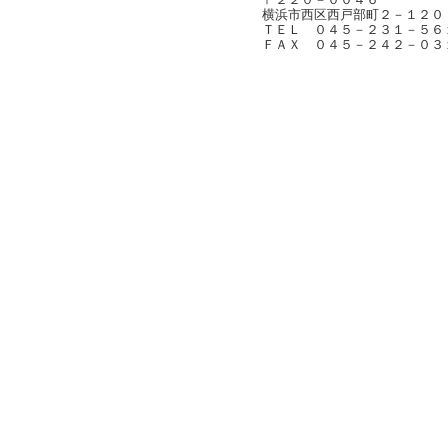
横浜市西区西戸部町２－１２０
ＴＥＬ ０４５－２３１－５６
ＦＡＸ ０４５－２４２－０３