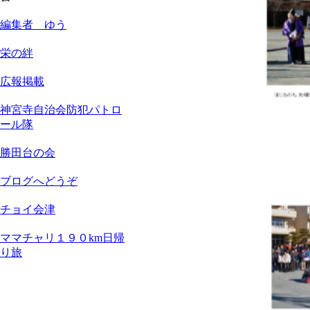
編集者 ゆう
栄の絆
広報掲載
神宮寺自治会防犯パトロ
ール隊
勝田台の会
ブログへどうぞ
チョイ会津
ママチャリ１９０km日帰
り旅