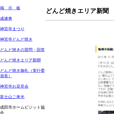
掲 示 板
どんど焼きエリア新聞
成連會
神宮寺まつり
神宮寺どんど焼き
どんど焼きの質問・回答
どんど焼きエリア新聞
どんど焼き御礼（実行委
員長）
神宮寺お花見会
富士山ご来光
成田市ホームビジット協
会