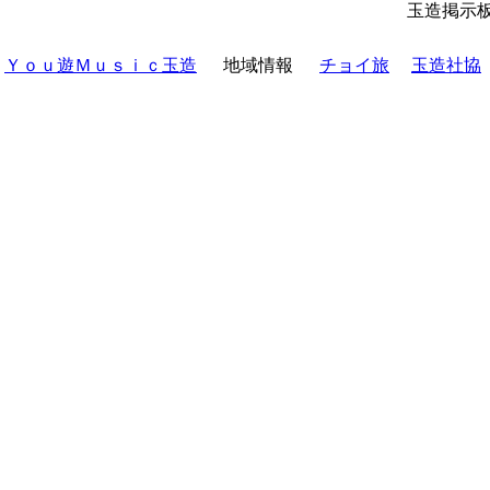
玉造掲示
Ｙｏｕ遊Ｍｕｓｉｃ玉造
地域情報
チョイ旅
玉造社協