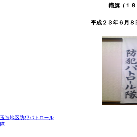
幟旗（１８
平成２３年６月８
玉造地区防犯パトロール
隊