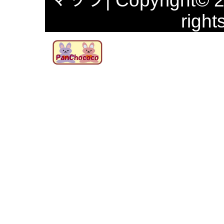
マップ
| Copyright© 
right