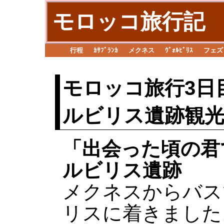
モロッコ旅行記
行程
ｶｻﾌﾞﾗﾝｶ
メクネス
ｳﾞｫﾙﾋﾞﾘｽ
フェズ
モロッコ旅行3日
ルビリス遺跡観
「出会った頃の君
ルビリス遺跡
メクネスからバス
リスに着きました