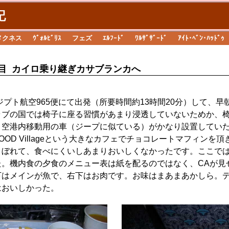
記
メクネス
ｳﾞｫﾙﾋﾞﾘｽ
フェズ
ｴﾙﾌｰﾄﾞ
ﾜﾙｻﾞｻﾞｰﾄﾞ
ｱｲﾄ･ﾍﾞﾝ･ﾊｯﾄﾞｩ
目 カイロ乗り継ぎカサブランカへ
エジプト航空965便にて出発（所要時間約13時間20分）して、早
ラブの国では椅子に座る習慣があまり浸透していないためか、
、空港内移動用の車（ジープに似ている）がかなり設置してい
OOD Villageという大きなカフェでチョコレートマフィンを
こぼれて、食べにくいしあまりおいしくなかったです。ここで
た。機内食の夕食のメニュー表は紙を配るのではなく、CAが見
下はメインが魚で、右下はお肉です。お味はまあまあかしら。
はおいしかった。