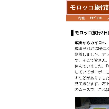
モロッコ旅行
行程
ｶｻﾌﾞﾗﾝｶ
モロッコ旅行2日
成田からカイロへ
成田発21時20分
到着しました。ア
す。そこで皆さん
休んでいました。F
していてボロボロ
キなどがありまし
見て選びます。左
のムースで、これ