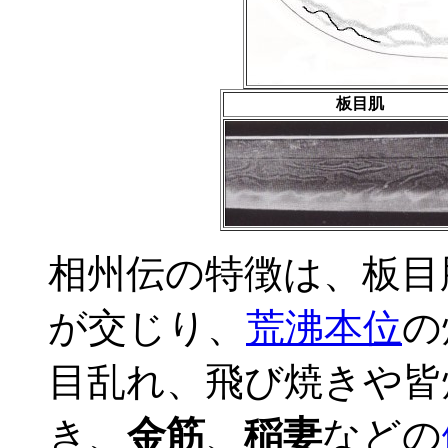
板目肌
相州伝の特徴は、板目
が交じり、
荒沸本位
の
目乱れ、飛び焼きや皆
き、
金筋
、
稲妻
などの