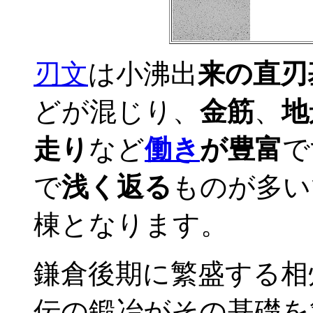
刃文
は小沸出
来の直刃
どが混じり、
金筋
、
地
走り
など
働き
が豊富
で
で
浅く返る
ものが多い
棟となります。
鎌倉後期に繁盛する相
伝の鍛冶がその基礎を