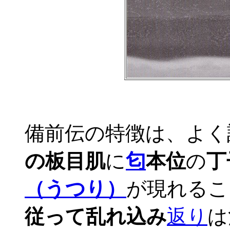
備前伝の特徴は、よく
の板目肌
に
匂
本位
の
丁
（うつり）
が現れるこ
従って乱れ込み
返り
は