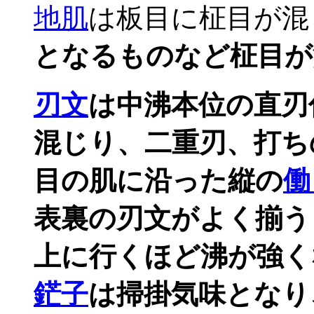
地肌
は板目に柾目が混
となるものなど柾目が
刃文
は中沸本位の直刃
混じり、二重刃、打ち
目の肌に沿った縦の
働
表裏の刃文がよく揃う
上に行くほど沸が強く
鋩子
は掃掛気味となり