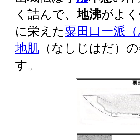
く詰んで、
地沸
がよく
に栄えた
粟田口一派（
地肌
（なしじはだ）の
す。
粟