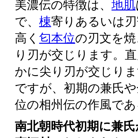
美濃伝の特徴は、
地肌
で、
棟
寄りあるいは刃
高く
匂本位
の刃文を焼
り刃が交じります。直
かに尖り刃が交じりま
ですが、初期の兼氏や
位の相州伝の作風であ
南北朝時代初期に兼氏