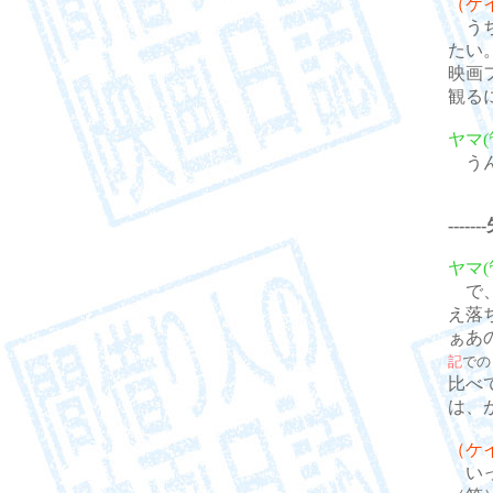
（ケ
うち
たい
映画
観る
ヤマ(
うん
----
ヤマ(
で、
え落
ぁあ
記
での
比べ
は、
（ケ
いっ