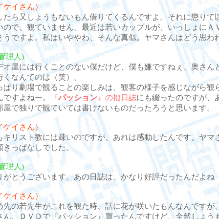
イケイさん）
たら又しょうもないもん借りてくるんですよ。それに懲りて
いので、観ていません。最近は若いカップルが、いっしょにＡ
そうですよ。私はいややわ、そんな真似。ヤマさんはどう思わ
管理人)
オ屋には行くことのない僕だけど、僕も嫌ですねぇ、奥さん
行くなんてのは（笑）。
ぱり劇場で観ることの楽しみは、観客の様子を感じながら観
んですよねー。
『
パッション
』の拙日誌
にも綴ったのですが、
部屋で独りで観ていては書けないものだったろうと思います。
イケイさん）
キリスト教には疎いのですが、あれは感動したんです。ヤマ
頷きっぱなしでした。
管理人)
がとうございます。あの日誌は、かなり好評だったんだよね
イケイさん）
先の若先生がこれを観た時、話に花が咲いたもんなんですが
さん、ＤＶＤで『パッション』買ったんですけど、全然しょう