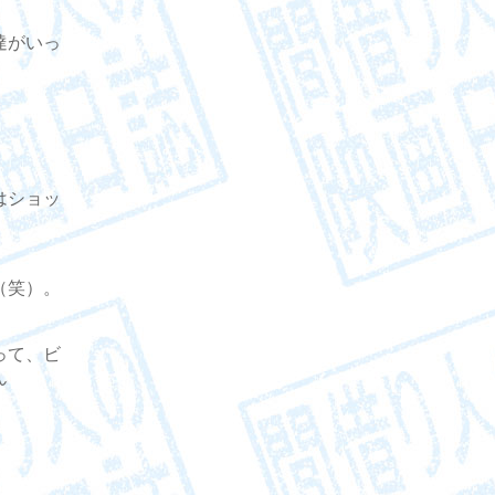
達がいっ
。
はショッ
（笑）。
って、ビ
ん
。