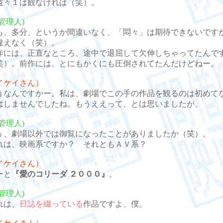
益々１は観なければ（笑）。
管理人)
、多分、というか間違いなく、「悶々」は期待できないです
違えなく（笑）。
には、正直なところ、途中で退屈して欠伸しちゃってたんで
笑）。前作には、とにもかくにも圧倒されてたんだけどねー。
イケイさん）
なんですかー。私は、劇場でこの手の作品を観るのは初めて
はしませんでしたね。もうええって、とは思いましたが。
管理人)
、劇場以外では御覧になったことがありましたか（笑）。
は、映画系ですか？ それともＡＶ系？
イケイさん）
ーと
『愛のコリーダ ２０００』
。
管理人)
は、
日誌を綴っている
作品ですよ、僕。