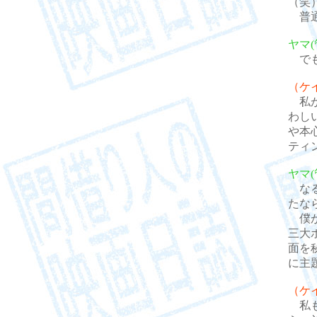
（笑
普通
ヤマ(
でも
（ケ
私が
わし
や本
ティ
ヤマ(
なる
たな
僕が
三大
面を
に主
（ケ
私も