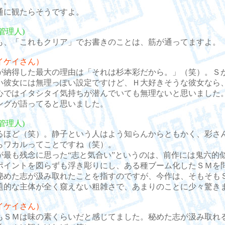
）。
に観たらそうですよ。
管理人)
、「これもクリア」でお書きのことは、筋が通ってますよ。
イケイさん）
納得した最大の理由は「それは杉本彩だから。」（笑）。Ｓ
い彼女には無理っぽい設定ですけど、Ｈ大好きそうな彼女なら
心ではイタシタイ気持ちが潜んでいても無理ないと思いました
ングが語ってると思いました。
管理人)
ほど（笑）。静子という人はよう知らんからともかく、彩さ
らワカルってことですね（笑）。
最も残念に思った“志と気合い”というのは、前作には鬼六的
ポイントを図らずも浮き彫りにし、ある種ブーム化したＳＭを
秘めた志が汲み取れたことを指すのですが、今作は、そもそも
題的な主体が全く窺えない粗雑さで、あまりのことに少々驚き
イケイさん）
ＳＭは味の素くらいだと感じてました。秘めた志が汲み取れ