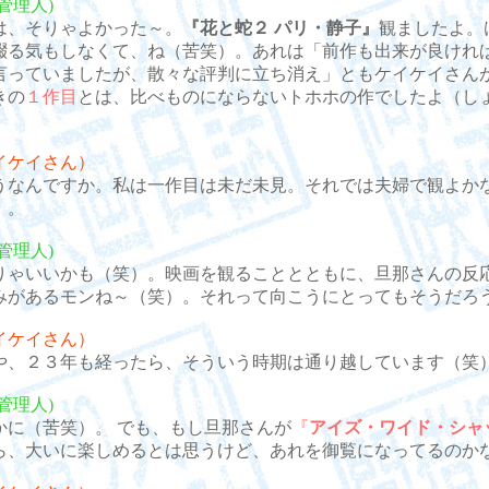
管理人)
、そりゃよかった～。
『花と蛇２ パリ・静子』
観ましたよ。
綴る気もしなくて、ね（苦笑）。あれは「前作も出来が良けれ
言っていましたが、散々な評判に立ち消え」ともケイケイさん
きの
１作目
とは、比べものにならないトホホの作でしたよ（し
。
イケイさん）
なんですか。私は一作目は未だ未見。それでは夫婦で観よか
）。
管理人)
ゃいいかも（笑）。映画を観ることとともに、旦那さんの反
みがあるモンね～（笑）。それって向こうにとってもそうだろ
イケイさん）
、２３年も経ったら、そういう時期は通り越しています（笑
管理人)
に（苦笑）。 でも、もし旦那さんが
『
アイズ・ワイド・シャ
ら、大いに楽しめるとは思うけど、あれを御覧になってるのか