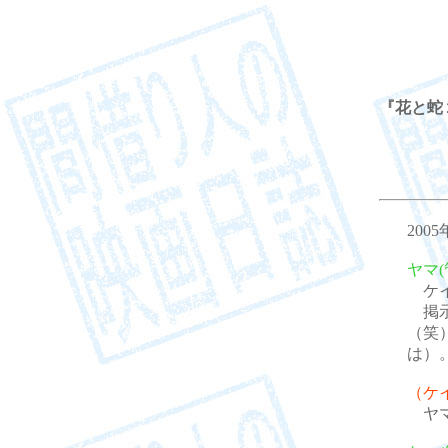
『花と蛇
200
ヤマ(
ケイ
掲示
（笑
は）
（ケ
ヤマ