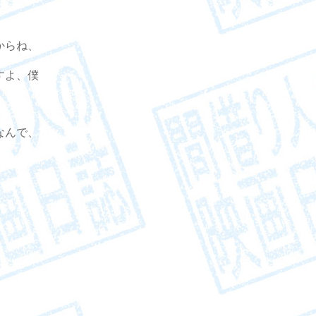
からね、
すよ、僕
なんで、