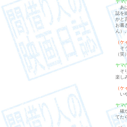
ヤマ(
あは
誌を
かと
お書
ん）
（ケ
そう
（笑
ヤマ(
そり
楽し
（ケ
いや
ヤマ(
確か
てた