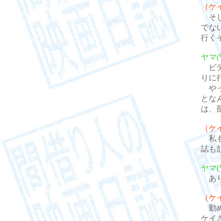
（ケ
そし
でな
行く
ヤマ(
ビデ
りに
やっ
とな
は、
（ケ
私も
誌も
ヤマ(
あり
（ケ
勤め
ケイ