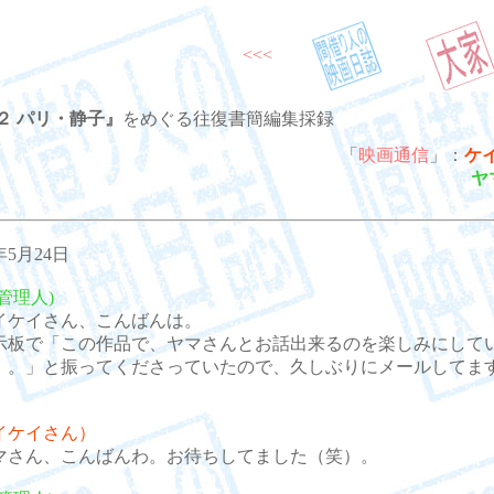
<<<
２ パリ・静子』
をめぐる往復書簡編集採録
「
映画通信
」：
ケ
ヤ
5年5月24日
管理人)
ケイさん、こんばんは。
板で「この作品で、ヤマさんとお話出来るのを楽しみにして
）。」と振ってくださっていたので、久しぶりにメールしてま
。
イケイさん）
さん、こんばんわ。お待ちしてました（笑）。