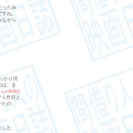
だったみ
ですね。
みながら
っかり消
のは、ま
さんの映画日
が１作目と
いたの
ました