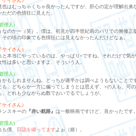
イケイさん）
也はむっちゃくちゃ良かったんですが、肝心の定が理解出来
かただの色情狂に見えた。
管理人)
なのかー（笑）。僕は、初見が四半世紀前のパリでの無修正
、その頃の印象でも色情狂には見えなかったんだけどなぁ。
イケイさん）
と本当にやっているのは、やっぱり×ですね。それだけで気が
女性は多いと思いますよ、そういう人。
管理人)
かもしれませんね。どっちが過半かは調べようもないことで
とも、どちらか一方に偏ってしまうとは思えず、×の人も、可の
も、どれも少なからぬ数でおいでるでしょうが。
イケイさん）
ンスキーの
『赤い航路』
は一般映画ですけど、良かったです
管理人)
も僕、
日誌を綴ってます
よぉ（嬉）。