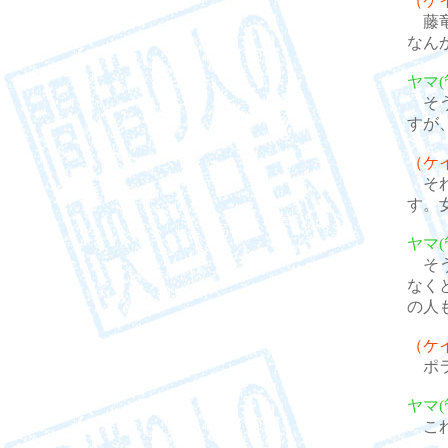
（ケ
藤竜
なん
ヤマ(
そう
すが
（ケ
それ
す。
ヤマ(
そう
なく
の人
（ケ
ポラ
ヤマ(
これ