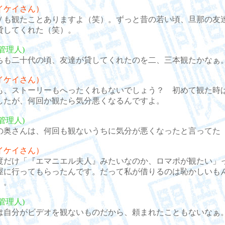
イケイさん）
も観たことありますよ（笑）。ずっと昔の若い頃、旦那の友
貸してくれた（笑）。
管理人)
も二十代の頃、友達が貸してくれたのを二、三本観たかなぁ
イケイさん）
、ストーリーもへったくれもないでしょう？ 初めて観た時
したが、何回か観たら気分悪くなるんですよ。
管理人)
奥さんは、何回も観ないうちに気分が悪くなったと言ってた
イケイさん）
だけ「『エマニエル夫人』みたいなのか、ロマポが観たい」
屋に行ってもらったんです。だって私が借りるのは恥かしいも
）。
管理人)
自分がビデオを観ないものだから、頼まれたこともないなぁ