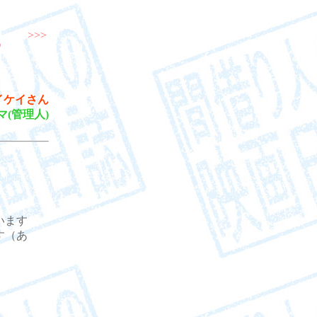
>>>
イケイさん
マ(管理人)
います
す（あ