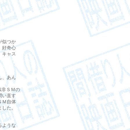
が似つか
、好奇心
。キャス
ん、あん
似非ＳＭの
問い直す
ＳＭ自体
ました。
るような