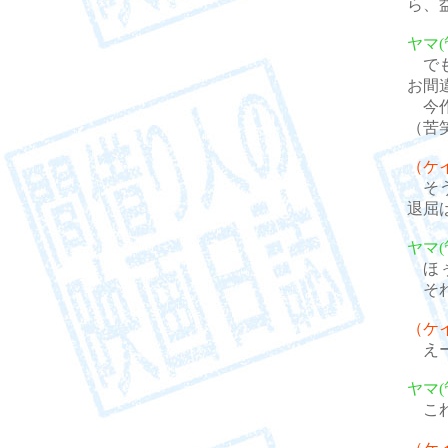
ら、
ヤマ(
でも
お間
今作
（苦
（ケ
そう
退屈
ヤマ(
ほぅ
それ
（ケ
え
ヤマ(
これ