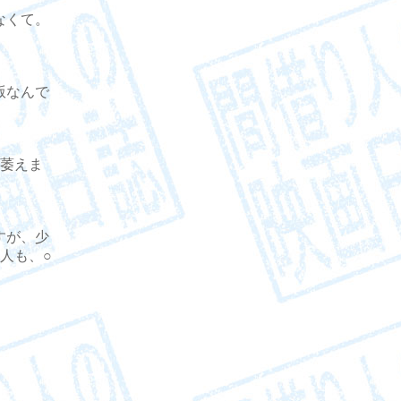
なくて。
版なんで
萎えま
すが、少
人も、○
。