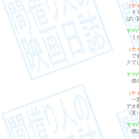
（ケ
ＡＶ
ぱい
ヤマ(
うち
（ケ
でも
クで
ヤマ(
僕の
（ケ
一度
デオ
（笑
ヤマ(
僕は