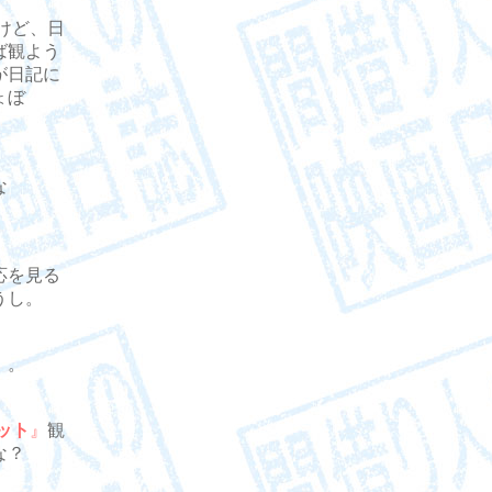
けど、日
ば観よう
が日記に
ょぼ
な
応を見る
うし。
）。
ット
』
観
な？