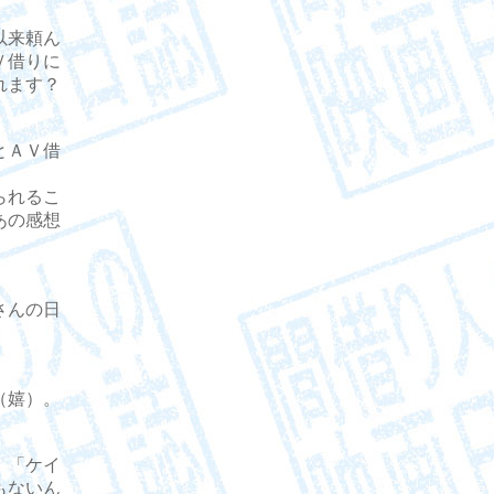
以来頼ん
Ｖ借りに
れます？
とＡＶ借
られるこ
あの感想
さんの日
（嬉）。
、「ケイ
もないん