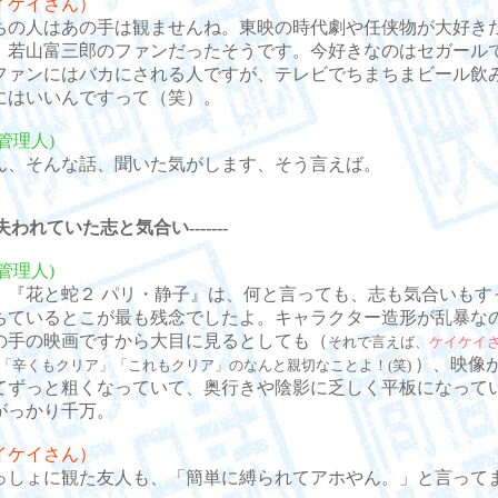
イケイさん）
の人はあの手は観ませんね。東映の時代劇や任侠物が大好き
。若山富三郎のファンだったそうです。今好きなのはセガール
ファンにはバカにされる人ですが、テレビでちまちまビール飲
にはいいんですって（笑）。
管理人)
、そんな話、聞いた気がします、そう言えば。
---失われていた志と気合い-------
管理人)
『花と蛇２ パリ・静子』は、何と言っても、志も気合いもす
ちているとこが最も残念でしたよ。キャラクター造形が乱暴な
の手の映画ですから大目に見るとしても（
それで言えば、
ケイケイ
）、映像
「辛くもクリア」「これもクリア」のなんと親切なことよ！(笑)
てずっと粗くなっていて、奥行きや陰影に乏しく平板になって
がっかり千万。
イケイさん）
しょに観た友人も、「簡単に縛られてアホやん。」と言って