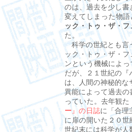
のは、過去を少し書
変えてしまった物語
ック・トゥ・ザ・フ
た。
科学の世紀とも言
ック・トゥ・ザ・フ
ンという機械によっ
だが、２１世紀の『
は、人間の神秘的な
異能によって過去の
っていた。去年観た
ー
』の日誌
に「合理
に扉の開いた２０世
世紀末には科学が人