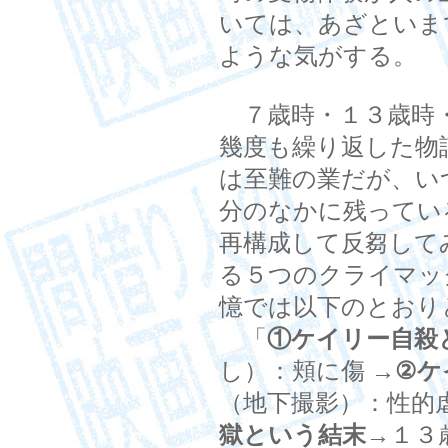
いては、あざといま
ような気がする。
７歳時・１３歳時・
幾度も繰り返した物
は至難の業だが、い
分のなかに残ってい
再構成して反芻して
る５つのクライマッ
憶では以下のとおり
「
①ケイリー自殺
し）：頬に傷
→②ケ
（地下撮影）：性的
獄という結末
→１３