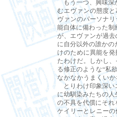
もう一つ、興味深
むエヴァンの態度と
ヴァンのパーソナリ
能自体に備わった制
が、エヴァンが過去
に自分以外の誰かの
けのために異能を発
たわけだ。しかし、
る修正のような“私
なかなかうまくいか
とりわけ印象深い
に幼馴染みたちの人
の不具を代償にそれ
ケイリーとレニーの