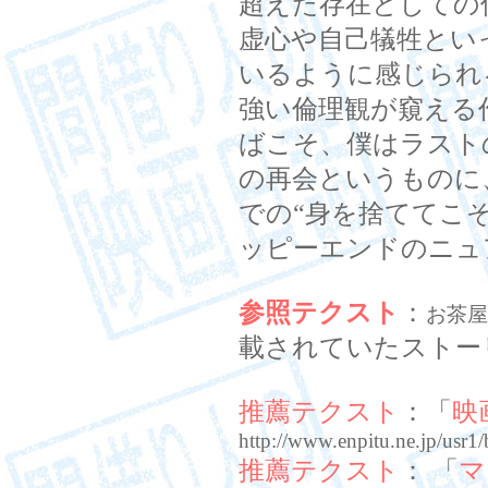
超えた存在としての
虚心や自己犠牲とい
いるように感じられ
強い倫理観が窺える
ばこそ、僕はラスト
の再会というものに
での“身を捨ててこ
ッピーエンドのニュ
参照テクスト
：
お茶屋
載されていたストー
推薦テクスト
：「
映
http://www.enpitu.ne.jp/us
推薦テクスト
： 「
マ