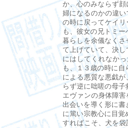
か、心のみならず顔
婦になるのかの違い
の時に戻ってケイリ
も、彼女の兄トミー
暮らしを余儀なくさ
て上げていて、決し
にはしてくれなかっ
も、１３歳の時に自
による悪質な悪戯が
らず逆に咄嗟の母子
エヴァンの身体障害
出会いを導く形に書
に篤い宗教心に目覚
すればこそ、犬を袋