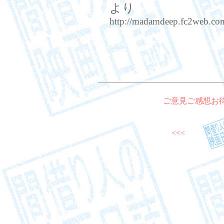
より
http://madamdeep.fc2web.com
ご意見ご感想お
<<<