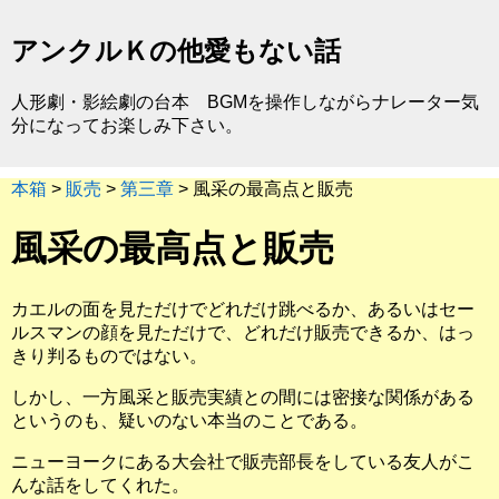
アンクルＫの他愛もない話
人形劇・影絵劇の台本 BGMを操作しながらナレーター気
分になってお楽しみ下さい。
本箱
>
販売
>
第三章
> 風采の最高点と販売
風采の最高点と販売
カエルの面を見ただけでどれだけ跳べるか、あるいはセー
ルスマンの顔を見ただけで、どれだけ販売できるか、はっ
きり判るものではない。
しかし、一方風采と販売実績との間には密接な関係がある
というのも、疑いのない本当のことである。
ニューヨークにある大会社で販売部長をしている友人がこ
んな話をしてくれた。