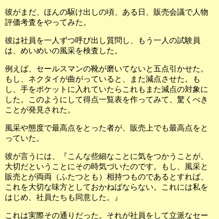
彼がまだ、ほんの駆け出しの頃、ある日、販売会議で人物
評価考査をやってみた。
彼は社員を一人ずつ呼び出し質問し、もう一人の試験員
は、めいめいの風采を検査した。
例えば、セールスマンの靴が磨いてないと五点引かせた。
もし、ネクタイが曲がっていると、また減点させた。も
し、手をポケットに入れていたらこれもまた減点の対象に
した。このようにして得点一覧表を作ってみて、驚くべき
ことが発見された。
風采や態度で最高点をとった者が、販売上でも最高点をと
っていた。
彼が言うには、『こんな些細なことに気をつかうことが、
大切だということにその時気づいたのです。もし、風采と
販売とが両両（ふたつとも）相持つものであるとすれば、
これを大切な味方としておかねばならない。これには私を
はじめ、社員たちも同意した。』
これは実際その通りだった。それが社員をして立派なセー