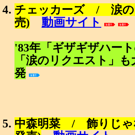
チェッカーズ / 涙の
動画サイト
売)
'83年「ギザギザハー
「涙のリクエスト」も
発
中森明菜 / 飾りじゃ