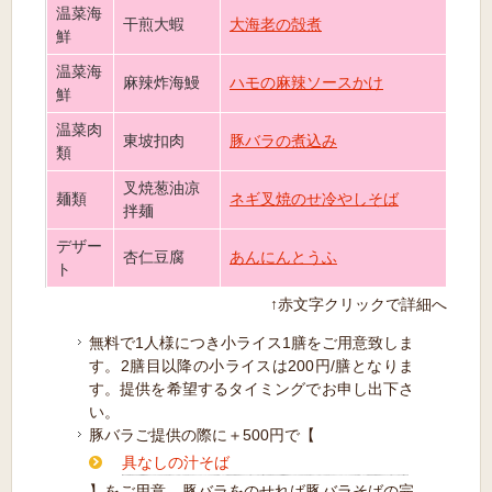
温菜海
干煎大蝦
大海老の殻煮
鮮
温菜海
麻辣炸海鰻
ハモの麻辣ソースかけ
鮮
温菜肉
東坡扣肉
豚バラの煮込み
類
叉焼葱油凉
麺類
ネギ叉焼のせ冷やしそば
拌麺
デザー
杏仁豆腐
あんにんとうふ
ト
↑赤文字クリックで詳細へ
無料で1人様につき小ライス1膳をご用意致しま
す。2膳目以降の小ライスは200円/膳となりま
す。提供を希望するタイミングでお申し出下さ
い。
豚バラご提供の際に＋500円で【
具なしの汁そば
】をご用意。豚バラをのせれば豚バラそばの完