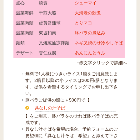
点心
燒賣
シューマイ
温菜海鮮
干煎大蝦
大海老の殻煮
温菜肉類
蛋黄醤雞球
とりマヨ
温菜肉類
東坡扣肉
豚バラの煮込み
麺類
叉焼葱油凉拌麺
ネギ叉焼のせ冷やしそば
デザート
杏仁豆腐
あんにんとうふ
↑赤文字クリックで詳細へ
無料で1人様につき小ライス1膳をご用意致しま
す。2膳目以降の小ライスは200円/膳となりま
す。提供を希望するタイミングでお申し出下さ
い。
豚バラご提供の際に＋500円で【
具なしの汁そば
】をご用意。豚バラをのせれば豚バラそばの完
成です。
具なし汁そばを希望の場合、予約フォームのご
要望欄に「具なし汁そば 希望」と添えて下さ