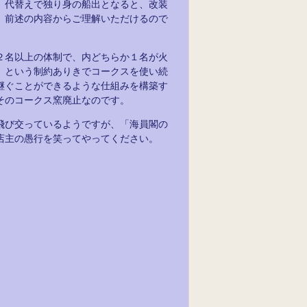
、代替えで独り身の船出となると、改装
、前述の内容からご理解いただけるので
２名以上の体制で、内どちらか１名が火
」という制約ありきでコークスを使い続
継ぐことができるような仕組みを構築す
そのコークス窯廃止なのです。
飛び交っているようですが、「海員閣の
店主の愚行を笑ってやってください。
。