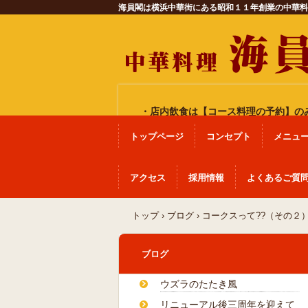
海員閣は横浜中華街にある昭和１１年創業の中華料
・店内飲食は
【コース料理の予約】
の
トップページ
コンセプト
メニュ
アクセス
採用情報
よくあるご質
トップ
›
ブログ
›
コークスって??（その２
ブログ
ウズラのたたき風
リニューアル後三周年を迎えて