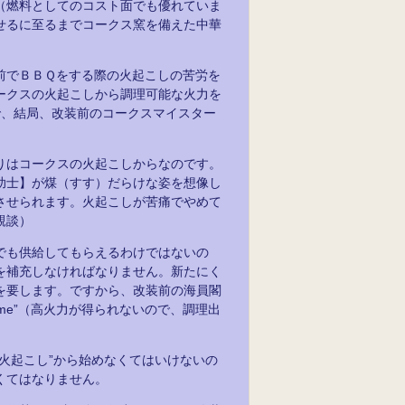
（燃料としてのコスト面でも優れていま
せるに至るまでコークス窯を備えた中華
前でＢＢＱをする際の火起こしの苦労を
ークスの火起こしから調理可能な火力を
で、結局、改装前のコークスマイスター
りはコークスの火起こしからなのです。
助士】が煤（すす）だらけな姿を想像し
させられます。火起こしが苦痛でやめて
親談）
でも供給してもらえるわけではないの
を補充しなければなりません。新たにく
を要します。ですから、改装前の海員閣
me”（高火力が得られないので、調理出
火起こし”から始めなくてはいけないの
くてはなりません。