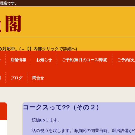
理店です。
み対応中。(←【】内部クリックで詳細へ)
ー
店舗情報
お知らせ
ご予約(当月のコース料理)
ご予約(次
問
ブログ
問合せ
）
コークスって??（その２）
続編upします。
話の視点を戻します。海員閣の開業当時、厨房設備が