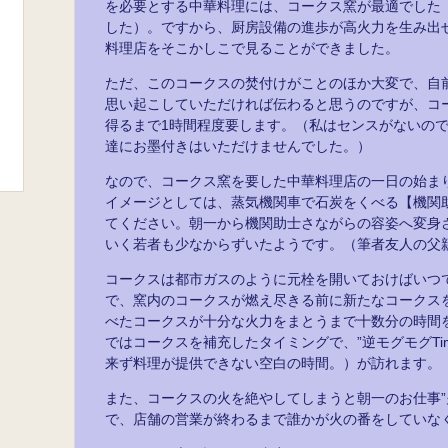
を必要とする中華料理には、コークス窯が最適でした
した）。ですから、厨房設備の進歩が高火力を生み出
料理店をそこかしこで見ることができました。
ただ、このコークスの焚付けがことのほか大変で、自
思い起こしていただければ伝わると思うのですが、コ
得るまで1時間程度要します。（私はセンスがないの
達にお墨付きはいただけませんでした。）
なので、コークス窯を要した中華料理店の一日の始ま
イメージとしては、蒸気機関車で石炭をくべる【機関
てください。朝一から機関助士さながらの容姿へ変身
いく若者も少なからずいたようです。（筆者友人の父
コークスは都市ガスのように元栓を開いておけばいつ
で、窯内のコークスが燃え尽きる前に新たなコークス
べたコークスが十分な火力をまとうまで十数分の時間
ではコークスを補充したタイミングで、”逆モグモグTi
来ず料理が提供できない空白の時間。）が訪れます。
また、コークスの火を絶やしてしまうと朝一のお仕事”
で、店舗の営業が終わるまで誰かが火の番をしていな