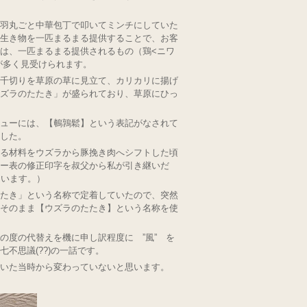
羽丸ごと中華包丁で叩いてミンチにしていた
生き物を一匹まるまる提供することで、お客
は、一匹まるまる提供されるもの（鶏<ニワ
）が多く見受けられます。
千切りを草原の草に見立て、カリカリに揚げ
ズラのたたき」が盛られており、草原にひっ
ューには、【鵪鶉鬆】という表記がなされて
した。
る材料をウズラから豚挽き肉へシフトした頃
ー表の修正印字を叔父から私が引き継いだ
ています。）
たき」という名称で定着していたので、突然
そのまま【ウズラのたたき】という名称を使
の度の代替えを機に申し訳程度に ”風” を
不思議(??)の一話です。
いた当時から変わっていないと思います。