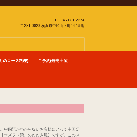
TEL.045-681-2374
〒231-0023 横浜市中区山下町147番地
月のコース料理)
ご予約(焼売土産)
。中国語がわからないお客様にとって中国語
【ウズラ（鶉）のたたき風】ですが、このメ