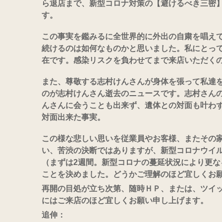
ら退店まで、新型コロナ対策の【避けるべき三密
す。
この事実を鑑みるに全世界的に外出の自粛を唱え
続けるのは如何なものかと思いました。
私にとっ
在です。感染リスクを負わせてまで来店いただく
また、尊敬する志村けんさんが身体を張って私達
のが志村けんさん逝去のニュースです。
志村さん
んさんに会うことも出来ず、遺体との対面も叶わ
対面出来た事実。
この様な悲しい思いを従業員やお客様、またその
い、苦渋の決断ではありますが、新型コロナウイ
（まずは2週間。新型コロナの蔓延状況により更な
ことを決めました。どうかご理解のほど宜しくお
再開の目処が立ち次第、随時ＨＰ、または、ツイ
にはご来店のほど宜しくお願い申し上げます。
追伸：