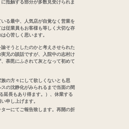
】に抵触する部分が多数見受けられま
ている最中、人気店が自覚なく営業を
ては従業員もお客様も等しく大切な存
のは心苦しく思います。
を諭そうとしたのかと考えさせられた
の実兄の談話ですが、入院中の志村け
ず、荼毘にふされて灰となって初めて
家族の方々にして欲しくないとも思
ルスの沈静化がみられるまで当面の間
る延長もあり得ます。）、休業する
願い申し上げます。
ッターにてご報告致します。再開の折