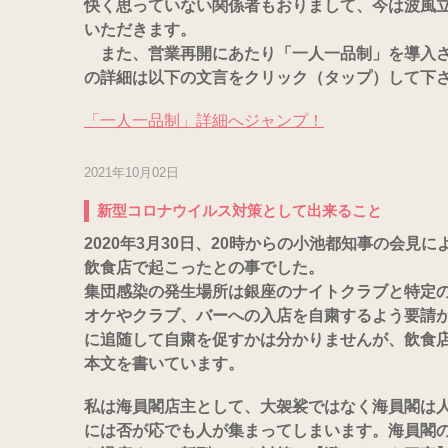
快く思っていない関係者もおりまして、今は波風
いただきます。
また、営業再開にあたり「一人一品制」を導入さ
の詳細は以下の文言をクリック（タップ）して下
「一人一品制」詳細へジャンプ！
2021年10月02日
新型コロナウイルス対策として出来ること
2020年3月30日、20時からの小池都知事の会見
飲食店で起こったとの事でした。
集団感染の発生場所は銀座のナイトクラブと特定
オケやクラブ、バーへの入店を自粛するよう要請
に追随して自粛を促すかは分かりませんが、飲食
本文を書いています。
私は海員閣店主として、大袈裟ではなく海員閣は
には否が応でも人が集まってしまいます。
海員閣