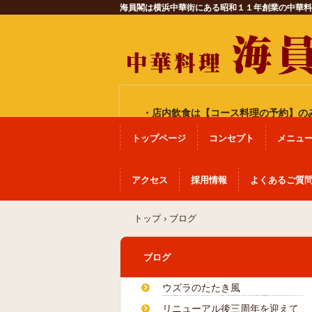
海員閣は横浜中華街にある昭和１１年創業の中華料
・店内飲食は
【コース料理の予約】
の
トップページ
コンセプト
メニュ
アクセス
採用情報
よくあるご質
トップ
›
ブログ
ブログ
ウズラのたたき風
リニューアル後三周年を迎えて