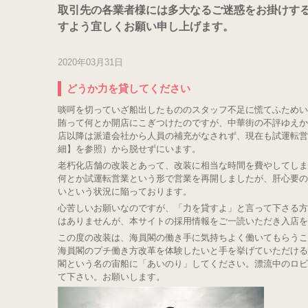
取引先の各業者様には多大なるご迷惑をお掛けす
すよう宜しくお願い申し上げます。
2020年03月31日
どうか力を貸してください
啖呵を切っていざ船出したもののスタッフ不足に慌てふためい
賄って何とか開店にこぎつけたのですが、中華街の不評ゆえか
店以降は派遣会社から人員の補充がなされず、現在も試運転営
細】を参照）から脱せずにいます。
老朽化店舗の改装とあって、改装に相当な時間を費やしてしま
何とか試運転営業という形で営業を再開しましたが、肝心要の
いという状況に陥っております。
心苦しいお願いなのですが、「力を貸すよ」と言って下さる方
はありませんが、本サイトの採用情報をご一読いただき入店を
この度の改装は、海員閣の働き手に気持ちよく働いてもらうこ
海員閣のプチ働き方改革を体験したいと手を挙げていただける
閣という名の宙船に「あいのり」してください。漂流中のロビ
て下さい。お願いします。