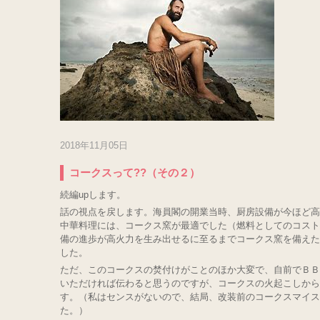
2018年11月05日
コークスって??（その２）
続編upします。
話の視点を戻します。海員閣の開業当時、厨房設備が今ほど高
中華料理には、コークス窯が最適でした（燃料としてのコスト
備の進歩が高火力を生み出せるに至るまでコークス窯を備えた
した。
ただ、このコークスの焚付けがことのほか大変で、自前でＢＢ
いただければ伝わると思うのですが、コークスの火起こしから
す。（私はセンスがないので、結局、改装前のコークスマイス
た。）