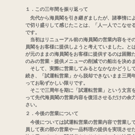
１．この三年間を振り返って
先代から海員閣を引き継ぎましたが、諸事情によ
で切り盛りして感じたことは、「人一人でこなせ
です。
当初はリニューアル前の海員閣の営業内容をその
員閣をお客様に提供しようと考えていました。と
が元のままの海員閣をお客様に提供するのは困難
のみの営業・提供メニューの削減での船出を決め
そして、実際に営業してみるとなかなかどうして
続き、「試運転営業」から脱却できないまま三周
ってお恥ずかしい限りです。
そこで三周年を期に「試運転営業」という文言を
って先代海員閣の営業内容を復活させるだけの余
さい。
２．今後の営業について
今後については試運転営業の営業内容で営業して
員して夜の部の営業や一品料理の提供を実現させ