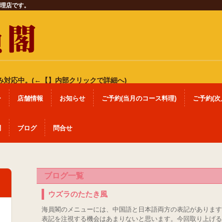
理店です。
み対応中。(←【】内部クリックで詳細へ)
ー
店舗情報
お知らせ
ご予約(当月のコース料理)
ご予約(次
問
ブログ
問合せ
ブログ一覧
ウズラのたたき風
海員閣のメニューには、中国語と日本語両方の表記があります
表記を注視する機会はあまりないと思います。今回取り上げる