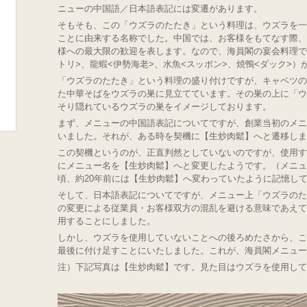
ニューの中国語／日本語表記には変遷があります。
そもそも、この「ウズラのたたき」という料理は、ウズラを一
ことに由来する名称でした。中国では、お客様をもてなす際、
様への最大限の歓迎を表します。なので、海員閣の宴会料理で
トリ>、龍蝦<伊勢海老>、水魚<スッポン>、焼鴨<ダック>
「ウズラのたたき」という料理の盛り付けですが、キャベツの
た中華そばをウズラの巣に見立てています。その巣の上に「ウ
そり隠れているウズラの巣をイメージしております。
まず、メニューの中国語表記についてですが、創業当初のメニ
いました。それが、ある時を契機に【生炒肉鬆】へと遷移しま
この契機というのが、正直判然としていないのですが、使用す
にメニュー名を【生炒肉鬆】へと変更したようです。（メニュ
頃、約20年前には【生炒肉鬆】へ変わっていたように記憶し
そして、日本語表記についてですが、メニュー上「ウズラのた
の変更による従業員・お客様双方の混乱を避ける意味であえて
用することにしました。
しかし、ウズラを使用していないことへの後ろめたさから、こ
最後に付け足すことにいたしました。これが、海員閣メニュー七
注）下記写真は【生炒肉鬆】です。見た目はウズラを使用して