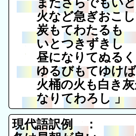
またさらでもいと
火など急ぎおこし
炭もてわたるも
いとつきずきし
昼になりてぬるく
ゆるびもてゆけば
火桶の火も白き灰
なりてわろし 」
現代語訳例 ：