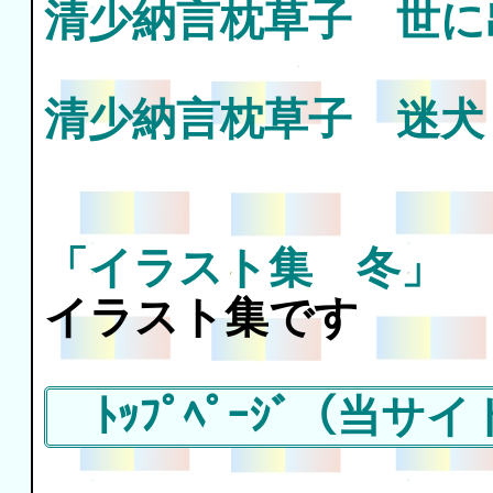
清少納言枕草子 世に
清少納言枕草子 迷犬
「イラスト集 冬」
・
イラスト集です
ﾄｯﾌﾟﾍﾟｰｼﾞ（当