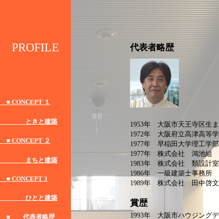
PROFILE
代表者略歴
■ CONCEPT １
ときと建築
1953年 大阪市天王寺区生
1972年 大阪府立高津高等
■ CONCEPT ２
1977年 早稲田大学理工学
1977年 株式会社 鴻池組
まちと建築
1983年 株式会社 類設計
1986年 一級建築士事務所
■ CONCEPT 3
1989年 株式会社 田中啓
ひとと建築
賞歴
1993年 大阪市ハウジング
■ 代表者略歴