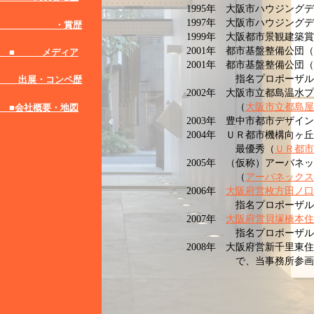
1995年 大阪市ハウジング
1997年 大阪市ハウジング
・賞歴
1999年 大阪都市景観建築賞
2001年 都市基盤整備公
■ メディア
2001年 都市基盤整備公団
指名プロポーザル最
出展・コンペ歴
2002年 大阪市立都島温
（
大阪市立都島屋
■会社概要・地図
2003年 豊中市都市デザイ
2004年 ＵＲ都市機構向
最優秀（
ＵＲ都市
2005年 （仮称）アーバ
（
アーバネックス
2006年
大阪府営枚方田ノ口
指名プロポーザル
2007年
大阪府営貝塚橋本住
指名プロポーザル
2008年 大阪府営新千里東
で、当事務所参画コン