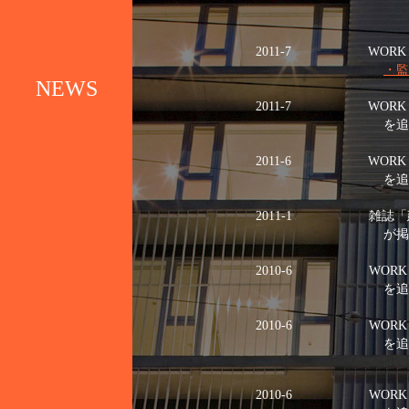
2011-7
WORK－公
・監
NEWS
2011-7
WORK－公
を追加し
2011-6
WORK－民
を追加し
2011-1
雑誌「建築と
が掲載され
2010-6
WORK－民
を追加し
2010-6
WORK－公
を追加し
2010-6
WORK－公