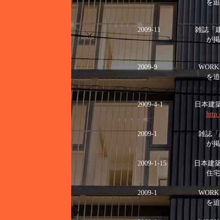
を追加し
2009-11
雑誌「建築と
が掲載され
2009-9
WORK－公
を追加し
2009-4-1 日本
http
2009-1
雑誌「
が掲
2009-1-15 日本
住宅作品データ
2009-1
WORK－事
を追加し