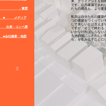
来、クライアントを始
です。公共建築であれ
・賞歴
たちの視点も、より重
私共は自分たちの建築
■ メディア
つの建築をつくってい
して美しいとは言えま
出展・コンペ歴
ですが、そこで終わる
いかなければならない
もその場にふさわしい
■会社概要・地図
ち」を生み出すことに