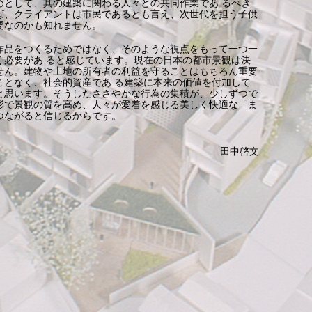
めとして、其の建築に関わる人々との共同作業であ るべき
ば、クライアントは市民であるとも言え、次世代を担う子供
要なのかも知れません。
作品をつくるためではなく、そのような視点をもって一つ一
く必要があ ると感じています。現在の日本の都市景観は決
せん。建物や土地の所有者の利益を守ることはもちろん重要
ことなく、社会的資産であ る建築に本来の価値を付加して
と思います。そうしたささやかな行為の集積が、少しずつで
形で景観の質を高め、人々が愛着を感じる美しく快適な「ま
つながると信じるからです。
田中啓文