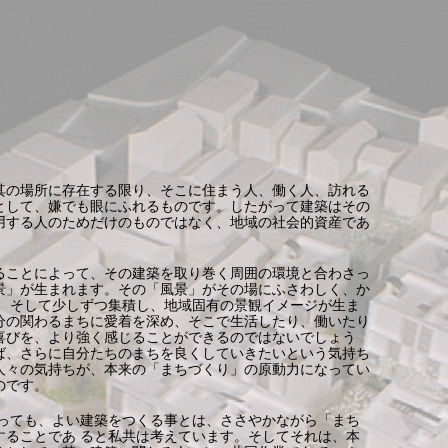
其の場所に存在する限り、そこに住まう人、働く人、訪れる
として、嫌でも眼にふれるものです。したがって建築はその
用する人のためだけのものではなく、地域の社会的資産であ
ることによって、その建築を取り巻く周囲の環境と合わさっ
景」が生まれます。その「風景」がその場にふさわしく、か
り、そして少しずつ集積し、地域固有の景観イメージが生ま
分の関わるまちに愛着を深め、そこで生活したり、働いたり
喜びを、より強く感じることができるのではないでしょう
ば、さらに自分たちのまちを良くしていきたいという気持ち
人々の気持ちが、本来の「まちづくり」の原動力になってい
のです。
 っても、よい建築をつくる事とは、ささやかながら「まち
することであ ると私共は考えています。そしてそれは、本