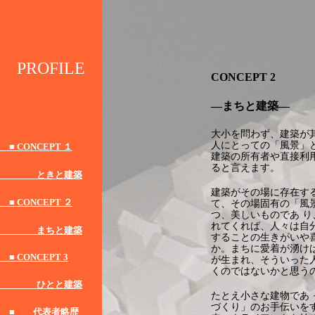
PROFILE
CONCEPT 2
―まちと建築―
大小を問わず、建築が
人にとっての「風景」
■ CONCEPT １
建築の所有者や直接利
ると言えます。
ときと建築
建築がその場に存在す
■ CONCEPT ２
て、その場固有の「風
つ、美しいものであ 
れてくれば、人々は自
まちと建築
することの生きがいや
か。まちに愛着が湧け
■ CONCEPT 3
が生まれ、そういった
くのではないかと思う
ひとと建築
たとえ小さな建物であ
づくり」のお手伝いを
■ 代表者略歴