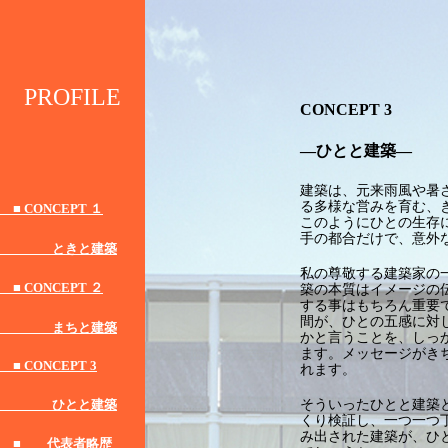
PROFILE
CONCEPT 3
―ひとと建築―
建築は、元来雨風や暑
る多様な営みを育む、
■ CONCEPT １
このようにひとの生存
手の都合だけで、意外
ときと建築
私の尊敬する建築家の
■ CONCEPT ２
築の本質はイメージの
する事はもちろん重要
間が、ひとの五感に対
まちと建築
かと言うことを、しっ
ます。メッセージがき
■ CONCEPT 3
れます。
そういったひとと建築
ひとと建築
くり検証し、一つ一つ
み出された建築が、ひ
■ 代表者略歴