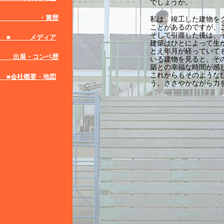
でしょうか。
・賞歴
私は、竣工した建物を
ことがあるのですが、
そして引渡した後は、
■ メディア
建築はひとによって生
とえ年月が経っていて
出展・コンペ歴
いる建物を見ると、そ
築との幸福な時間が感
これからもそのような
■会社概要・地図
う、ささやかながら力