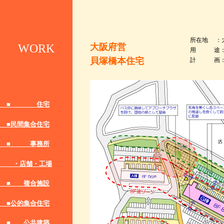
所在地 ：
大阪府営
WORK
用 途：
貝塚橋本住宅
計 画：2
■ 住宅
■民間集合住宅
■ 事務所
・店舗・工場
■ 複合施設
■公的集合住宅
■ 公共建築