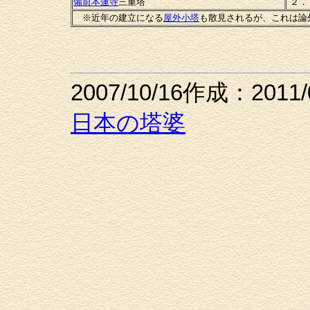
備前本蓮寺
三重塔
２．
※近年の建立になる
屋外小塔
も散見されるが、これは論
2007/10/16作成：2011
日本の塔婆