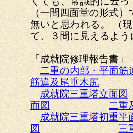
くても、常識的に云っ
（一間四面堂の形式）
無いと思われる。 （
て、３間に見えるよう
「成就院修理報告書」
二重の内部・平面筋
筋違及尾垂木尻
成就院三重塔立面図
面図
二重
成就院三重塔初重平
図
三