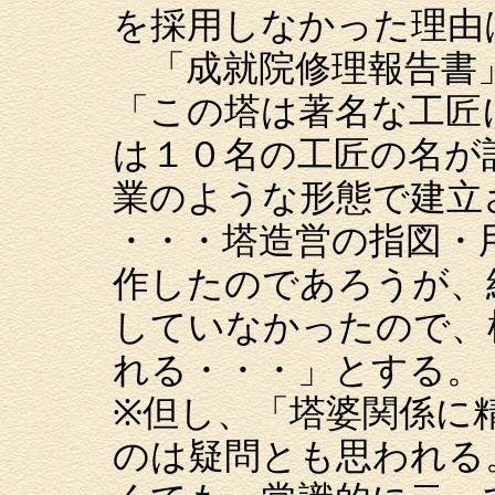
を採用しなかった理由
「成就院修理報告書
「この塔は著名な工匠
は１０名の工匠の名が
業のような形態で建立
・・・塔造営の指図・
作したのであろうが、
していなかったので、
れる・・・」とする。
※但し、「塔婆関係に
のは疑問とも思われる