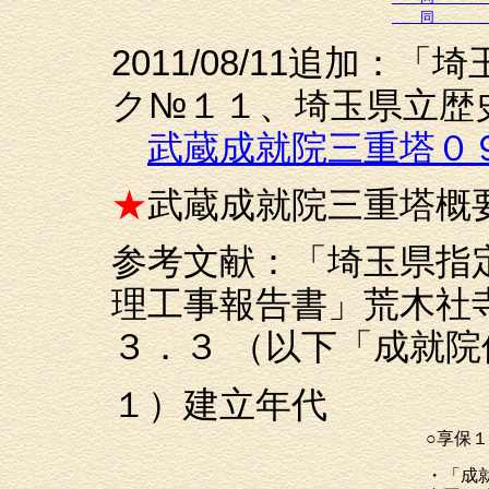
同 
2011/08/11追加
ク№１１、埼玉県立歴
武蔵成就院三重塔０
★
武蔵成就院三重塔概
参考文献：「埼玉県指
理工事報告書」荒木社
３．３ （以下「成就
１）建立年代
○享保１
・「成