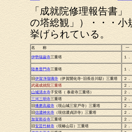
「成就院修理報告書」
の塔総観」）・・・小
挙げられている。
名 称
一
伊勢瑞巌寺
三重塔
１．
陸奥普門寺
三重塔
１．
旧
伊賀浄瑠璃寺
（伊賀開化寺･旧長谷川邸）三重塔
２．
武蔵成就院三重塔
２．
山城清水寺
子安塔（ 泰産寺三重塔）
２．
三河三明寺
三重塔
２．
旧
播磨高蔵寺
（現山城三室戸寺）三重塔
２．
旧
信濃神光寺
（現信濃貞詳寺）三重塔
２．
加賀那谷寺
三重塔
２．
旧
安芸竹林寺
（現椿山荘）三重塔
２．