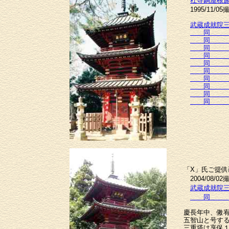
「
社寺銅屋根
1995/11/0
武蔵成就院
同
同
同
同
同
同
同
同
同
同
「X」氏ご提供
2004/08/0
武蔵成就院
同
慶長年中、僘
五智山と号す
三重塔は享保１