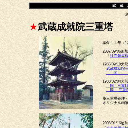
武 蔵 
★
武蔵成就院三重塔
享保１４年（1
2007/09/06追
「
社寺銅屋
1985/09/1
武蔵成就院
同
1983/02/0
同 三重目
同 三重目
※三重塔修理
オリジナル画
2008/01/16追