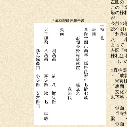
左図の
この「
塔の棟
が、
「成就院修理報告書」
今般の
読不明
「利兵
八 
よって
左図「
棟札は
（この
○真柱
・「成
※真柱
「表面
文化四
以下略
側面
当寺無
梁 ・
側面