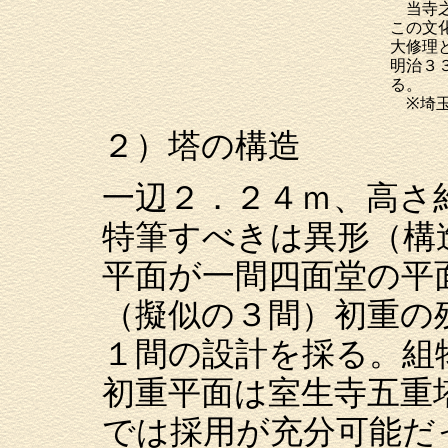
当寺之
この文
大修理
明治３
る。
※埼玉
２）塔の構造
一辺２．２４ｍ、高さ
特筆すべきは異形（構
平面が一間四面堂の平
（擬似の３間）初重の
１間の設計を採る。組
初重平面は室生寺五重
では採用が充分可能だ