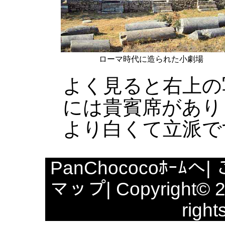
ローマ時代に造られた小劇場
よく見ると右上の
には貴賓席があり
より白くて立派で
PanChococoﾎｰﾑへ
|
マップ
| Copyright© 
right