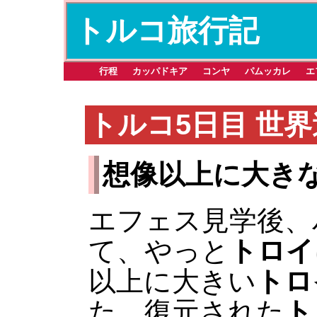
トルコ旅行記
行程
カッパドキア
コンヤ
パムッカレ
エ
トルコ5日目 世
想像以上に大き
エフェス見学後、
て、やっと
トロイ
以上に大きい
トロ
た。復元された
ト