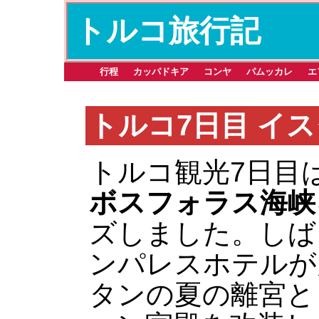
トルコ旅行記
行程
カッパドキア
コンヤ
パムッカレ
エ
トルコ7日目 イ
トルコ観光7日目
ボスフォラス海峡
ズしました。しば
ンパレスホテルが
タンの夏の離宮と