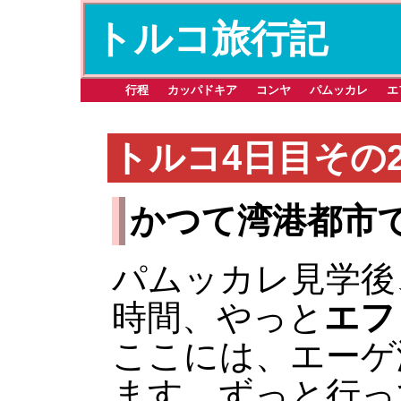
トルコ旅行記
行程
カッパドキア
コンヤ
パムッカレ
エ
トルコ4日目その
かつて湾港都市
パムッカレ見学後
時間、やっと
エフ
ここには、エーゲ
ます。ずっと行っ