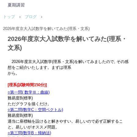
夏期講習
トップ
›
ブログ
›
2026年度京大入試数学を解いてみた(理系・文系)
2026年度京大入試数学を解いてみた(理系・
文系)
2026年度京大入試数学(理系・文系)を解いてみましたので, その感
想をご紹介いたします。まずは理系
から。
[理系(試験時間150分)]
○第一問( 数学Ⅲ：曲線)
難易度B(標準)
ただグラフを描くだけ。
○第二問(数学C：空間ベクトル)
難易度B(標準)
適当に座標軸を設けると解きやすい。易しいので必ず正解するこ
と。易しいがオススメ問題。
○第三問(数学B：帰納法)