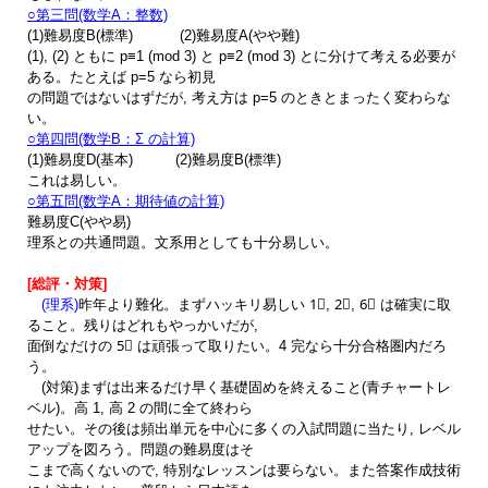
○第三問(数学A：整数)
(1)難易度B(標準)
(2)難易度A(やや難)
(1), (2) ともに p≡1 (mod 3) と p≡2 (mod 3) とに分けて考える必要が
ある。たとえば p=5 なら初見
の
問題ではないはずだが, 考え方は p=5 のときとまったく変わらな
い。
○第四問(数学B：Σ の計算)
(1)難易度D(基本) (2)難易度B(標準)
これは易しい。
○第五問(数学A：期待値の計算)
難易度C(やや易)
理系との共通問題。文系用としても十分易しい。
[総評・対策]
(理系)
昨年より難化。まずハッキリ易しい 1⃣, 2⃣, 6⃣ は確実に取
ること。残りはどれもやっかいだが,
面倒なだけの 5⃣ は頑張って取りたい。4 完なら十分合格圏内だろ
う。
(対策)まずは出来るだけ早く基礎固めを終えること(青チャートレ
ベル)。高 1, 高 2 の間に全て終わら
せたい。その後は頻出単元を中心に多くの入試問題に当たり, レベル
アップを図ろう。問題の難易度はそ
こまで高くないので, 特別なレッスンは要らない。また答案作成技術