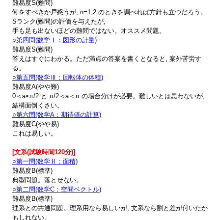
難易度S(難問)
何をすべきか戸惑うが, n=1,2 のときを調べれば方針も立つだろう。
Sランク(難問)の評価を与えたが,
手も足も出ないほどの難問ではない。オススメ問題。
○第四問(数学Ⅰ：図形の計量)
難易度S(難問)
答えはすぐにわかる。ただ満点の答案を書くとなると, 案外苦労す
る。
○第五問(数学Ⅲ：回転体の体積)
難易度A(やや難)
0＜a≤π/2 と π/2＜a＜π の場合分けが必要。難しいとは思わないが,
結構面倒くさい。
○第六問(数学A：期待値の計算)
難易度C(やや易)
これは易しい。
[文系(試験時間120分)]
○第一問(数学Ⅱ：面積)
難易度B(標準)
典型問題。落とせない。
○第二問(数学C：空間ベクトル)
難易度B(標準)
理系との共通問題。理系用なら易しいが, 文系なら割と差が付いたか
もしれない。