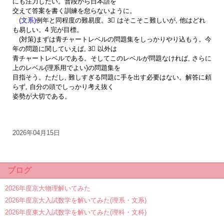
にも注力したい。普段から日本語を
交えて答案を書く訓練を怠らないように。
(文系)
例年と同程度の難易度。3⃣ はそこそこ難しいが, 他はどれ
も易しい。4 完が目標。
(対策)まずは青チャートレベルの問題集をしっかりやり込もう。今
年の問題に関していえば, 3⃣ 以外は
青チャートレベルである。そしてこのレベルが問題なければ, さらに
上のレベル(理系用でよい)の問題集を
目指そう。ただし, 難しすぎる問題に手を出す必要はない。解答に頼
らず, 自分の頭でしっかり考え抜く
姿勢が大切である。
2026年04月15日
ブログ
2026年度京大物理解いてみた
2026年度京大入試数学を解いてみた(理系・文系)
2026年度東大入試数学を解いてみた(理科・文科)