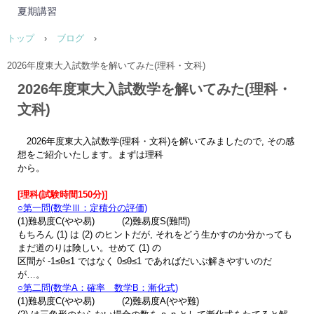
夏期講習
トップ
›
ブログ
›
2026年度東大入試数学を解いてみた(理科・文科)
2026年度東大入試数学を解いてみた(理科・
文科)
2026年度東大入試数学(理科・文科)を解いてみましたので, その感
想をご紹介いたします。まずは理科
から。
[理科(試験時間150分)]
○第一問(数学Ⅲ：定積分の評価)
(1)難易度C(やや易) (2)難易度S(難問)
もちろん (1) は (2) のヒントだが, それをどう生かすのか分かっても
まだ道のりは険しい。せめて (1) の
区間が -1≤θ≤1 ではなく 0≤θ≤1 であればだいぶ解きやすいのだ
が…。
○第二問(数学A：確率 数学B：漸化式)
(1)難易度C(やや易) (2)難易度A(やや難)