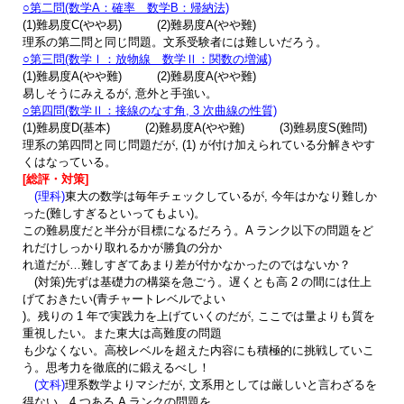
○第二問(数学A：確率 数学B：帰納法)
(1)難易度C(やや易) (2)難易度A(やや難)
理系の第二問と同じ問題。文系受験者には難しいだろう。
○第三問(数学Ⅰ：放物線 数学Ⅱ：関数の増減)
(1)難易度A(やや難) (2)難易度A(やや難)
易しそうにみえるが, 意外と手強い。
○第四問(数学Ⅱ：接線のなす角, 3 次曲線の性質)
(1)難易度D(基本) (2)難易度A(やや難) (3)難易度S(難問)
理系の第四問と同じ問題だが, (1) が付け加えられている分解きやす
くはなっている。
[総評・対策]
(理科)
東大の数学は毎年チェックしているが, 今年はかなり難しか
った(難しすぎるといってもよい)。
この難易度だと半分が目標になるだろう。A ランク以下の問題をど
れだけしっかり取れるかが勝負の分か
れ道だが…難しすぎてあまり差が付かなかったのではないか？
(対策)先ずは基礎力の構築を急ごう。遅くとも高 2 の間には仕上
げておきたい(青チャートレベルでよい
)。残りの 1 年で実践力を上げていくのだが, ここでは量よりも質を
重視したい。また東大は高難度の問題
も少なくない。高校レベルを超えた内容にも積極的に挑戦していこ
う。思考力を徹底的に鍛えるべし！
(文科)
理系数学よりマシだが, 文系用としては厳しいと言わざるを
得ない。4 つある A ランクの問題を