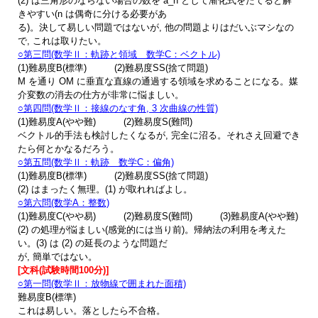
(2) は三角形のならない場合の数を a_n として漸化式をたてると解
きやすい(n は偶奇に分ける必要があ
る)。決して易しい問題ではないが, 他の問題よりはだいぶマシなの
で, これは取りたい。
○第三問(数学Ⅱ：軌跡と領域 数学C：ベクトル)
(1)難易度B(標準)
(2)難易度SS(捨て問題)
M を通り OM に垂直な直線の通過する領域を求めることになる。媒
介変数の消去の仕方が非常に悩ましい。
○第四問(数学Ⅱ：接線のなす角, 3 次曲線の性質)
(1)難易度A(やや難) (2)難易度S(難問)
ベクトル的手法も検討したくなるが, 完全に沼る。それさえ回避でき
たら何とかなるだろう。
○第五問(数学Ⅱ：軌跡 数学C：偏角)
(1)難易度B(標準) (2)難易度SS(捨て問題)
(2) はまったく無理。(1) が取れればよし。
○第六問(数学A：整数)
(1)難易度C(やや易) (2)難易度S(難問) (3)難易度A(やや難)
(2) の処理が悩ましい(感覚的には当り前)。帰納法の利用を考えた
い。(3) は (2) の延長のような問題だ
が, 簡単ではない。
[文科(試験時間100分)]
○第一問(数学Ⅱ：放物線で囲まれた面積)
難易度B(標準)
これは易しい。落としたら不合格。