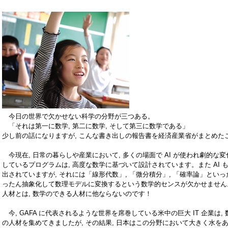
今日の世界で欠かせない科学の分野が三つある。
「それは第一に数学, 第二に数学, そして第三に数学である」
少し前の話になりますが, こんな書き出しの報告書を経済産業省がまとめた
今現在, 日常の暮らしや産業において, 多くの場面で AI が使われ劇的な変化
しているプログラムは, 高度な数学に基づいて設計されています。また AI も日
出されていますが, それには「線形代数」, 「微分積分」, 「確率論」とい
ったん抽象化して数理モデルに変換するという数学的センスが欠かせません。す
人材とは, 数学のできる人材に他ならないのです！
今, GAFA に代表されるような世界を席巻している米中の巨大 IT 企業は
の人材を集めてきましたが, その結果, 日本はこの分野において大きく水を