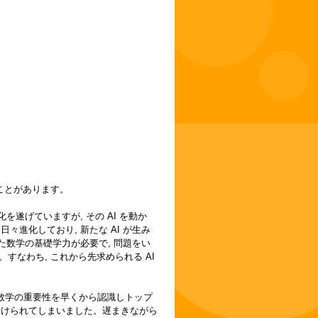
ことがあります。
を遂げていますが, その AI を動か
々進化しており, 新たな AI が生み
った数学の基礎学力が必要で, 問題をい
なわち, これから先求められる AI
, 数学の重要性を早くから認識しトップ
あけられてしまいました。遅まきながら