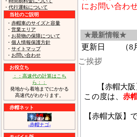
・
時間制料金について
にお問い合わ
・
代行運転について
当社のご説明
赤帽大阪市 吹田市・摂津市・城東
・
赤帽車のサイズと容量
・
営業エリア
★最新情報★
・
お荷物の保障について
・
個人情報保護方針
更新日 （8月
・
サイトマップ
・
お問い合わせ
ご挨拶
お役立ち
：：高速代の計算はこち
ら：：
【赤帽大阪
発地から着地までにかかる
この度は、
赤
高速代がわかります。
赤帽ネット
【赤帽大阪】
-赤帽ナゴ-
モバイル版