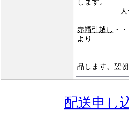
します。
人件費の
赤帽引越し
・・
より
品します。翌朝
配送申し