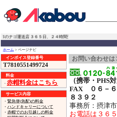
のナゴ運送店３６５日、２４時間受付中！全国どこへでも責任
...
ホーム
> ページナビ
インボイス登録番号
お問い合わせは
T7810551499724
料金
（携帯・PHS
赤帽料金はこちら
・
FAX ０６－
サービス内容
８３９２
【赤
・
緊急便(急配)の料金
事務所：摂津市
・
ハンドキャリーについて
・
赤帽でのお引越しの料金
お電話は３６