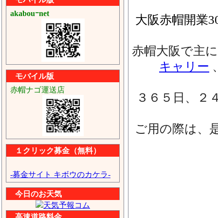
akabouｰnet
大阪赤帽開業3
赤帽大阪で主に
キャリー
モバイル版
赤帽ナゴ運送店
３６５日、２
ご用の際は、
１クリック募金（無料）
-募金サイト キボウのカケラ-
今日のお天気
高速道路料金