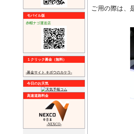
ご用の際は、
モバイル版
赤帽ナゴ運送店
１クリック募金（無料）
-募金サイト キボウのカケラ-
今日のお天気
高速道路料金
-NEXCO-