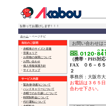
へでも責任を持ってお届けします！！！
...
ホーム
> ページナビ
お問い合わせは
当社のご説明
・
赤帽車のサイズと容量
・
営業エリア
・
お荷物の保障について
（携帯・PHS対
・
お問い合わせ
FAX ０６－６
・
個人情報保護方針
・
サイトマップ
２
【赤帽大阪大
事務所：大阪市
サービス内容
お電話は３６５日
・
緊急便(急配)について
合わせ下さい。
・
ハンドキャリーについて
・
赤帽でのお引越しについて
赤帽大阪市 大正区,西成区,住之江区
・
時間制料金について
・
代行運転について