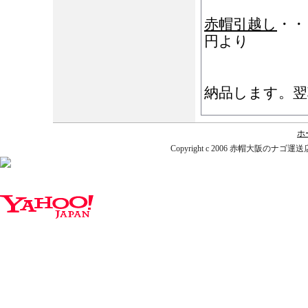
赤帽引越し
・・
円より
時間指定・
納品します。翌
ホ
Copyright c 2006 赤帽大阪のナゴ運送店. A