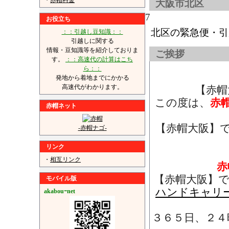
・
赤帽料金
大阪市北区
7
お役立ち
北区の緊急便・引
：：引越し豆知識：：
引越しに関する
情報・豆知識等を紹介しておりま
ご挨拶
す。
：：高速代の計算はこち
ら：：
発地から着地までにかかる
高速代がわかります。
【赤帽
この度は、
赤
赤帽ネット
【赤帽大阪】
-赤帽ナゴ-
リンク
・
相互リンク
赤
【赤帽大阪】
モバイル版
ハンドキャリ
akabouｰnet
３６５日、２４