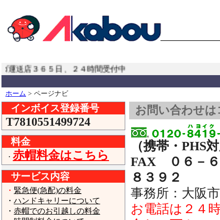
ゴ運送店３６５日、２４時間受付中！全国どこへでも責任を持
...
ホーム
> ページナビ
インボイス登録番号
お問い合わせは
T7810551499724
料金
（携帯・PHS
赤帽料金はこちら
・
FAX ０６－
８３９２
サービス内容
・
緊急便(急配)の料金
事務所：大阪
・
ハンドキャリーについて
お電話は２４
・
赤帽でのお引越しの料金