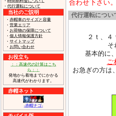
・
時間制料金について
合わせ下さい
・
代行運転について
当社のご説明
代行運転につい
・
赤帽車のサイズと容量
・
営業エリア
・
お荷物の保障について
２ｔ、４
・
個人情報保護方針
・
サイトマップ
そ
・
お問い合わせ
基本的に
お役立ち
ご
：：高速代の計算はこち
お急ぎの方は
ら：：
発地から着地までにかかる
高速代がわかります。
赤帽ネット
-赤帽ナゴ-
モバイル版