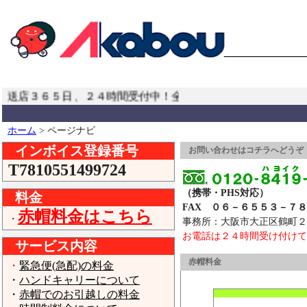
店３６５日、２４時間受付中！全国どこへでも責任を持ってお
...
ホーム
> ページナビ
インボイス登録番号
お問い合わせはコチラへどうぞ
T7810551499724
（携帯・PHS対応）
料金
FAX ０６－６５５３－７８
赤帽料金はこちら
・
事務所：大阪市大正区鶴町
お電話は２４時間受け付けて
サービス内容
赤帽料金
・
緊急便(急配)の料金
・
ハンドキャリーについて
・
赤帽でのお引越しの料金