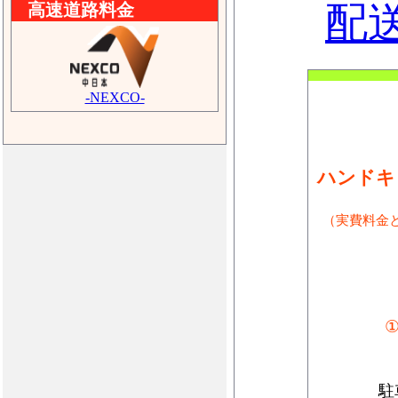
配
高速道路料金
-NEXCO-
ハンドキ
（実費料金
駐