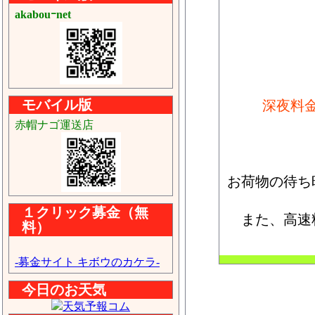
akabouｰnet
モバイル版
深夜料
赤帽ナゴ運送店
お荷物の待ち
１クリック募金（無
また、高速
料）
-募金サイト キボウのカケラ-
今日のお天気