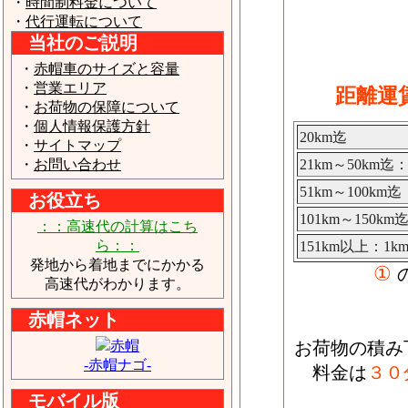
・
時間制料金について
・
代行運転について
当社のご説明
・
赤帽車のサイズと容量
・
営業エリア
距離運
・
お荷物の保障について
・
個人情報保護方針
20km迄
・
サイトマップ
・
お問い合わせ
21km～50km迄
51km～100km
お役立ち
101km～150k
：：高速代の計算はこち
ら：：
151km以上：1
発地から着地までにかかる
①
高速代がわかります。
赤帽ネット
お荷物の積み
-赤帽ナゴ-
料金は
３０
モバイル版