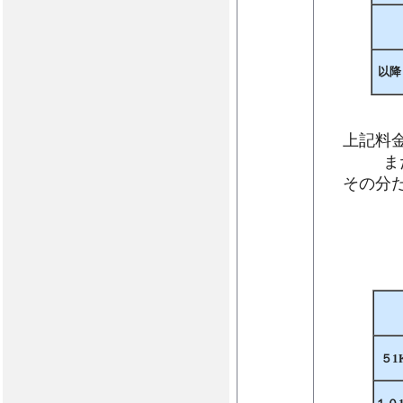
以降
上記料
ま
その分
５1