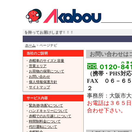
へでも責任を持ってお届けします！！！
...
ホーム
> ページナビ
お問い合わせは
当社のご説明
・
赤帽車のサイズと容量
・
営業エリア
・
お荷物の保障について
（携帯・PHS対
・
お問い合わせ
FAX ０６－６
・
個人情報保護方針
・
サイトマップ
２
【赤帽大阪】
事務所：大阪市
サービス内容
お電話は３６５日
・
緊急便(急配)について
合わせ下さい。
・
ハンドキャリーについて
・
赤帽でのお引越しについて
赤帽大阪市 大正区,西成区,住之江区
・
時間制料金について
・
代行運転について