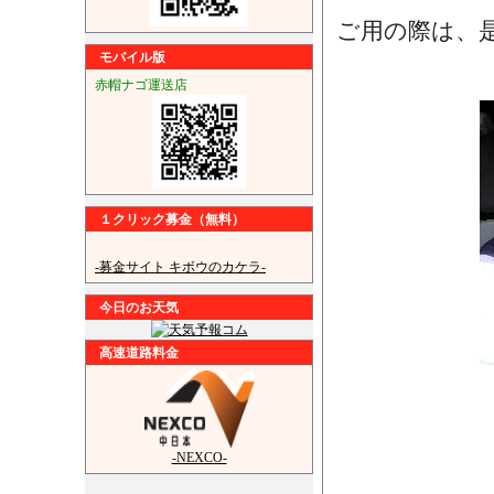
ご用の際は、
モバイル版
赤帽ナゴ運送店
１クリック募金（無料）
-募金サイト キボウのカケラ-
今日のお天気
高速道路料金
-NEXCO-