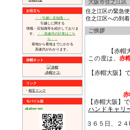
・
赤帽料金
大阪市住之江区
住之江区の緊急便
お役立ち
住之江区への到着
：：引越し豆知識：：
引越しに関する
情報・豆知識等を紹介しておりま
ご挨拶
す。
：：高速代の計算はこち
ら：：
発地から着地までにかかる
高速代がわかります。
【赤帽
この度は、
赤
赤帽ネット
【赤帽大阪】
-赤帽ナゴ-
リンク
・
相互リンク
赤
【赤帽大阪】
モバイル版
ハンドキャリ
akabouｰnet
３６５日、２４