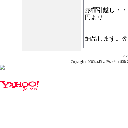
赤帽引越し
・・
円より
時間指定・
納品します。翌
ホ
Copyright c 2006 赤帽大阪のナゴ運送店. A