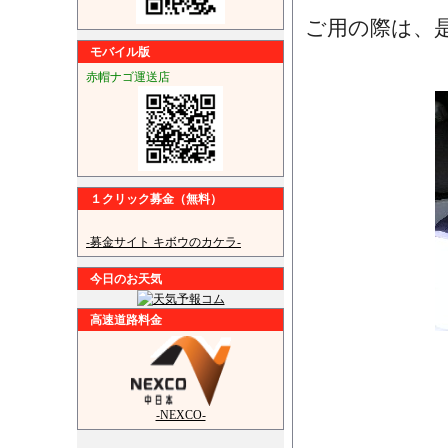
ご用の際は、
モバイル版
赤帽ナゴ運送店
１クリック募金（無料）
-募金サイト キボウのカケラ-
今日のお天気
高速道路料金
-NEXCO-