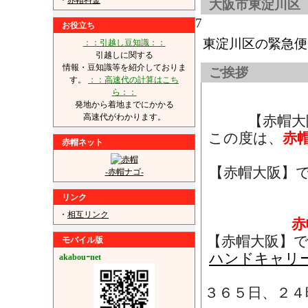
・
赤帽料金
大阪市東淀川区
7
お役立ち
東淀川区の緊急便
：：引越し豆知識：：
引越しに関する
情報・豆知識等を紹介しておりま
ご挨拶
す。
：：高速代の計算はこち
ら：：
発地から着地までにかかる
高速代がわかります。
【赤帽大
この度は、
赤
赤帽ネット
【赤帽大阪】
-赤帽ナゴ-
リンク
・
相互リンク
赤
【赤帽大阪】
モバイル版
ハンドキャリ
akabouｰnet
３６５日、２４