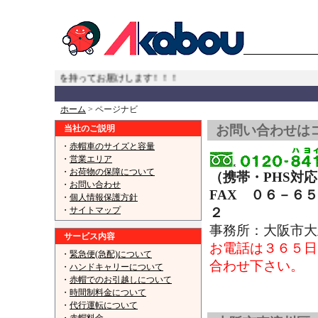
へでも責任を持ってお届けします！！！
...
ホーム
> ページナビ
お問い合わせは
当社のご説明
・
赤帽車のサイズと容量
・
営業エリア
・
お荷物の保障について
（携帯・PHS対
・
お問い合わせ
FAX ０６－６
・
個人情報保護方針
・
サイトマップ
２
【赤帽大阪大
事務所：大阪市
サービス内容
お電話は３６５日
・
緊急便(急配)について
合わせ下さい。
・
ハンドキャリーについて
・
赤帽でのお引越しについて
赤帽大阪市 大正区,西成区,住之江区
・
時間制料金について
・
代行運転について