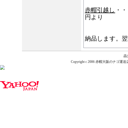
赤帽引越し
・・
円より
時間指定・
納品します。翌
ホ
Copyright c 2006 赤帽大阪のナゴ運送店. A