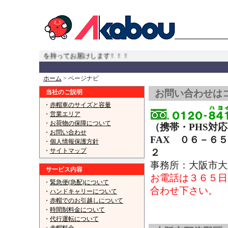
こへでも責任を持ってお届けします！！！
...
ホーム
> ページナビ
お問い合わせは
当社のご説明
・
赤帽車のサイズと容量
・
営業エリア
・
お荷物の保障について
（携帯・PHS対
・
お問い合わせ
FAX ０６－６
・
個人情報保護方針
・
サイトマップ
２
【赤帽大阪大
事務所：大阪市
サービス内容
お電話は３６５日
・
緊急便(急配)について
合わせ下さい。
・
ハンドキャリーについて
・
赤帽でのお引越しについて
赤帽大阪市 大正区,西成区,住之江区
・
時間制料金について
・
代行運転について