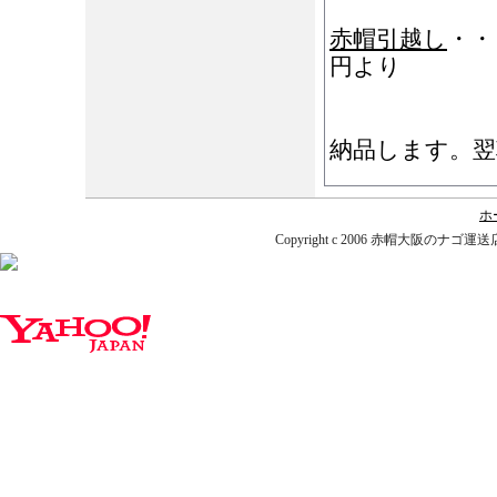
赤帽引越し
・・
円より
時間指定・
納品します。翌
ホ
Copyright c 2006 赤帽大阪のナゴ運送店. A