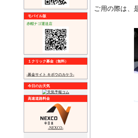
ご用の際は、
モバイル版
赤帽ナゴ運送店
１クリック募金（無料）
-募金サイト キボウのカケラ-
今日のお天気
高速道路料金
-NEXCO-