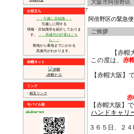
・
赤帽料金
大阪市阿倍野区
7
お役立ち
阿倍野区の緊急便
：：引越し豆知識：：
引越しに関する
情報・豆知識等を紹介しておりま
ご挨拶
す。
：：高速代の計算はこち
ら：：
発地から着地までにかかる
高速代がわかります。
【赤帽
この度は、
赤
赤帽ネット
【赤帽大阪】
-赤帽ナゴ-
リンク
・
相互リンク
赤
【赤帽大阪】
モバイル版
ハンドキャリ
akabouｰnet
３６５日、２４