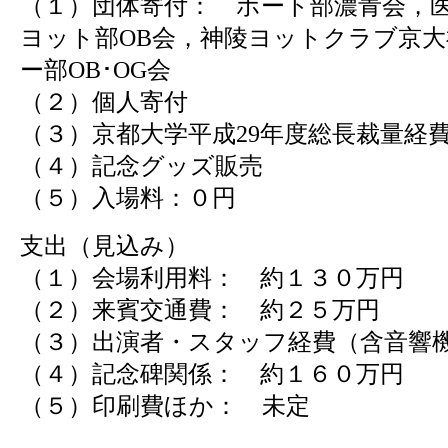
（１）団体寄付： ボート部濃青会，
ヨット部OB会，神陵ヨットクラブ京
ー部OB･OG会
（２）個人寄付
（３）京都大学平成29年度総長裁量経
（４）記念グッズ販売
（５）入場料：０円
支出（見込み）
（１）会場利用料： 約１３０万円
（２）来賓交通費： 約２５万円
（３）出演者・スタッフ経費（含音響
（４）記念碑関係： 約１６０万円
（５）印刷費ほか： 未定