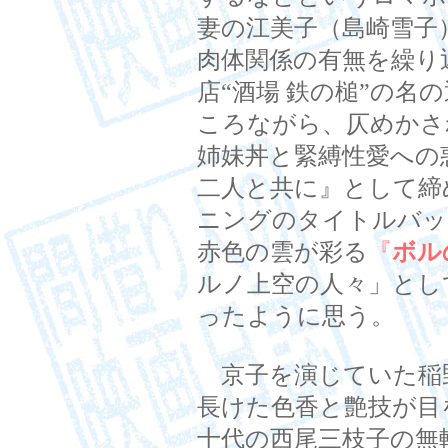
妻の江美子（島崎雪子
肉体関係の有無を繰り
店“酒場 鉄の槌”の名
ころながら、仄めかさ
姉妹丼と緊縛性愛への
二人と共に』として締
ニングのタイトルバッ
赤色の雲が彩る
『
ボル
ルノ上空の人々」とし
ったように思う。
京子を演じていた稲
長けた色香と艶技が目
十代の西尾三枝子の無