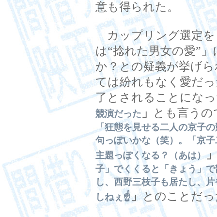
意も得られた。
カップリング選定を
は“捻れた男女の愛”
か？との疑義が挙げら
ては紛れもなく愛だっ
了とされることになっ
」
とも言うの
競演だった
「狂態を見せる二人の京子の
句っぽいかな（笑）。「京子
主題っぽくなる？（あは）
子」でくくると「きょう」で
し、西野三枝子も居たし、片
」
とのことだっ
しねぇ☝️