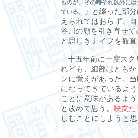
ものが、その時それ以外には
」
と綴った部分
ている。
えられてはおらず、自
谷川の顔を引き寄せて
と思しきナイフを観直
十五年前に一度スク
れども、細部はともか
ンに覚えがあった。当
になってきているよう
ことに意味があるよう
と改めて思う。
映友た
しむことにしようと思