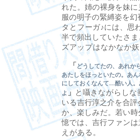
れた。姉の裸身を妹に
服の明子の緊縛姿を幻
タとフーガ♪には、思
半で頻出していたさま
ズアップはなかなか妖
「
どうしてたの、あれか
あたしをほっといたの。あん
にしておくなんて…酷い人。
」
と囁きながらしな
よ
いる吉行淳之介を合評
か、楽しみだ。若い時
憶では、吉行ファンは
えがある。