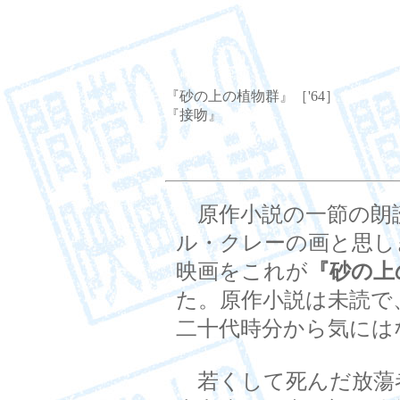
『砂の上の植物群』［'64］
『接吻』
原作小説の一節の朗
ル・クレーの画と思し
映画をこれが
『砂の上
た。原作小説は未読で
二十代時分から気には
若くして死んだ放蕩