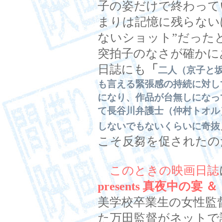
子の姿だけで終わって
まりは記憶に残らない
ないショット”だった
突拍子のなさが確かに
日誌にも
「
二人（京子と
も言える緊張感の持続に対し
になり、作品が台無しになっ
て長谷川弁護士（仲村トオル
しないでもないくらいに奇抜
こそ反芻を促されたの
このときの映画日誌
presents 真夜中の宴
美学校卒業生の女性監
た万田監督がネットで