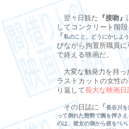
翌々日観た
『接吻』
してコンクリート階段
「
私のこと、どうにかしよ
びながら拘置所職員に
で終える映画だ。
大変な触発力を持っ
ラストカットの女性の
り返して
長大な映画日
その日誌に
「
長谷川を
って倒れた態勢で腕を押さえ
のは、彼女の側から彼を“い