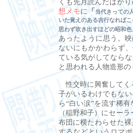
くも先月読んだばかり
想メモ
に
「
当代きっての
いた覚えのある吉行なればこ
思わず吹き出すほどの昭和色
あったように思う。映
ないにもかかわらず、
ている気がしてならな
と思われる人物造形の
性交時に興奮してく
子がいるわけでもない
ら“白い涙”を流す稀
（稲野和子）にセーラ
布団に横たわらせた裸
するなどというロマポ