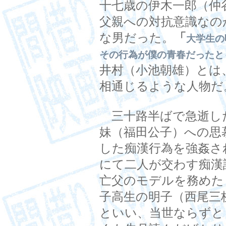
十七歳の伊木一郎（仲
父親への対抗意識なの
な男だった。
「
大学生の
その行為が僕の青春だったと
井村（小池朝雄）とは
相通じるような人物だ
三十路半ばで急逝し
妹（福田公子）への思
した痴漢行為を強姦さ
にて二人が交わす痴漢
亡父のモデルを務めた
子高生の明子（西尾三
といい、当世ならずと