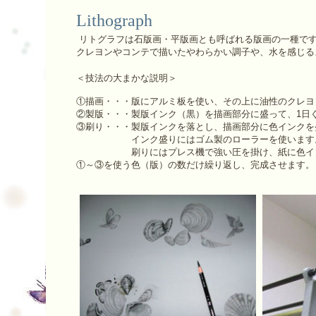
Lithograph
リトグラフは石版画・平版画とも呼ばれる版画の一種で
クレヨンやコンテで描いたやわらかい調子や、水を感じる
＜技法の大まかな説明＞
①描画・・・版にアルミ板を使い、その上に油性のクレヨ
②製版・・・製版インク（黒）を描画部分に盛って、1日
③刷り・・・製版インクを落とし、描画部分に色インクを
インク盛りにはゴム製のローラーを使います
刷りにはプレス機で強い圧を掛け、紙に色イン
①～③を使う色（版）の数だけ繰り返し、完成させます。