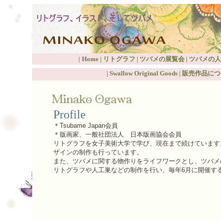
|
Home
|
リトグラフ
|
ツバメの展覧会
|
ツバメの人
|
Swallow Original Goods
|
販売作品につ
Profile
＊Tsubame Japan会員
＊
版画家、一般社団法人 日本版画協会会員
リトグラフを女子美術大学で学び、現在まで続けています
ザインの制作も行っています。
また、ツバメに関する物作りをライフワークとし、ツバメの保全
リトグラフや人工巣などの制作を行い、毎年6月に開催す