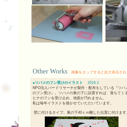
Other Works
画像をタップすると拡大表示され
●ツバメのフン受けのイラスト
2019.3
NPO法人バードリサーチが製作・配布をしている『ツバ
のフン受け』。
ツバメの巣の下に設置すれば、落ちてく
ヒナのフンを受け止め、地面が汚れません
。
私は毎年イラストを描かせていただいています。
壁に付けるタイプ。巣の下40ｃｍ離した位置に付けます