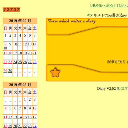
[HOMEへ戻る]
[TOP
テキストのみ書
2019 年 09 月
日
月
火
水
木
金
土
1
2
3
4
5
6
7
8
9
10
11
12
13
14
15
16
17
18
19
20
21
記事があり
22
23
24
25
26
27
28
29
30
-
-
-
-
-
2019 年 08 月
Diary V2.02 [
CGI
日
月
火
水
木
金
土
1
2
3
-
-
-
-
4
5
6
7
8
9
10
11
12
13
14
15
16
17
18
19
20
21
22
23
24