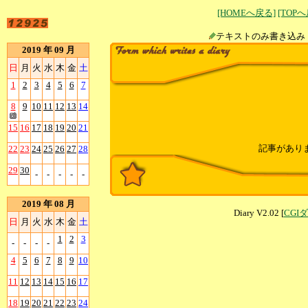
[HOMEへ戻る]
[TOP
テキストのみ書
2019 年 09 月
日
月
火
水
木
金
土
1
2
3
4
5
6
7
8
9
10
11
12
13
14
15
16
17
18
19
20
21
記事があり
22
23
24
25
26
27
28
29
30
-
-
-
-
-
2019 年 08 月
Diary V2.02 [
CGI
日
月
火
水
木
金
土
1
2
3
-
-
-
-
4
5
6
7
8
9
10
11
12
13
14
15
16
17
18
19
20
21
22
23
24