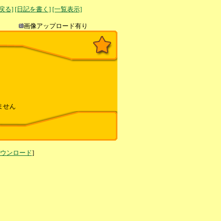
へ戻る]
[日記を書く]
[一覧表示]
き込み
画像アップロード有り
ません
ダウンロード
]