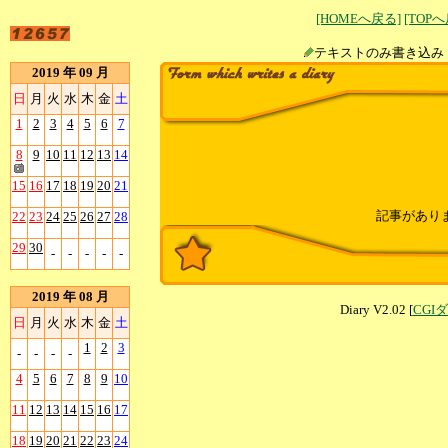
[HOMEへ戻る]
[TOP
テキストのみ書
2019 年 09 月
日
月
火
水
木
金
土
1
2
3
4
5
6
7
8
9
10
11
12
13
14
15
16
17
18
19
20
21
記事があり
22
23
24
25
26
27
28
29
30
-
-
-
-
-
2019 年 08 月
Diary V2.02 [
CGI
日
月
火
水
木
金
土
1
2
3
-
-
-
-
4
5
6
7
8
9
10
11
12
13
14
15
16
17
18
19
20
21
22
23
24