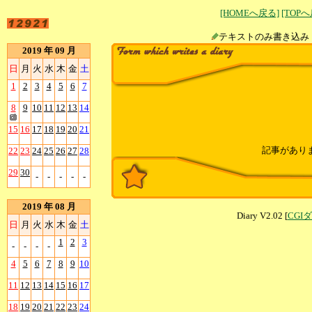
[HOMEへ戻る]
[TOP
テキストのみ書
2019 年 09 月
日
月
火
水
木
金
土
1
2
3
4
5
6
7
8
9
10
11
12
13
14
15
16
17
18
19
20
21
記事があり
22
23
24
25
26
27
28
29
30
-
-
-
-
-
2019 年 08 月
Diary V2.02 [
CGI
日
月
火
水
木
金
土
1
2
3
-
-
-
-
4
5
6
7
8
9
10
11
12
13
14
15
16
17
18
19
20
21
22
23
24