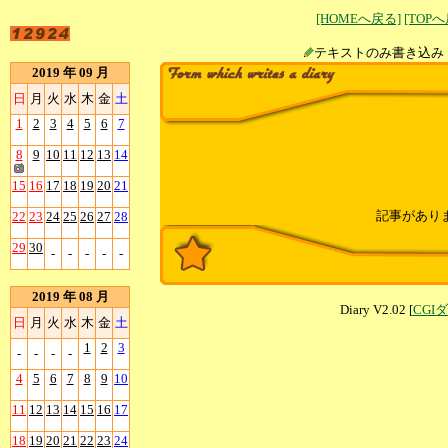
[HOMEへ戻る]
[TOP
テキストのみ書
2019 年 09 月
日
月
火
水
木
金
土
1
2
3
4
5
6
7
8
9
10
11
12
13
14
15
16
17
18
19
20
21
記事があり
22
23
24
25
26
27
28
29
30
-
-
-
-
-
2019 年 08 月
Diary V2.02 [
CGI
日
月
火
水
木
金
土
1
2
3
-
-
-
-
4
5
6
7
8
9
10
11
12
13
14
15
16
17
18
19
20
21
22
23
24